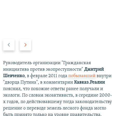
П
С
р
л
е
е
д
д
Руководитель организации "Гражданская
ы
у
инициатива против экопреступности"
Дмитрий
д
ю
Шевченко
, в феврале 2011 года
побывавший
внутри
у
щ
"дворца Путина", в комментарии
Кавказ.Реалии
щ
и
пояснил, что похожие ответы ранее получали и
и
й
экологи. По словам экоактивиста, в середине 2000-
й
с
х годов, по действовавшему тогда законодательству
с
л
решение о переводе земель лесного фонда могло
л
а
быть принято только на уровне правительства.