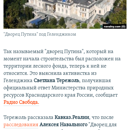
ПРИСОЕДИНЯЙТЕСЬ!
ПОБЕДИТЕЛЕЙ НЕ СУДЯТ?
КРЫМ.НЕПОКОРЕННЫЙ
ELIFBE
"Дворец Путина" под Геленджиком
УКРАИНСКАЯ ПРОБЛЕМА КРЫМА
Все сайты RFE/RL
Так называемый "дворец Путина", который на
момент начала строительства был расположен на
территории лесного фонда, теперь к ней не
относится. Это выяснила активистка из
Геленджика
Светлана Тережоль
, получившая
официальный ответ Министерства природных
ресурсов Краснодарского края России, сообщает
Радио Свобода.
Тережоль рассказала
Кавказ.Реалии
, что после
расследования
Алексея Навального
"Дворец для