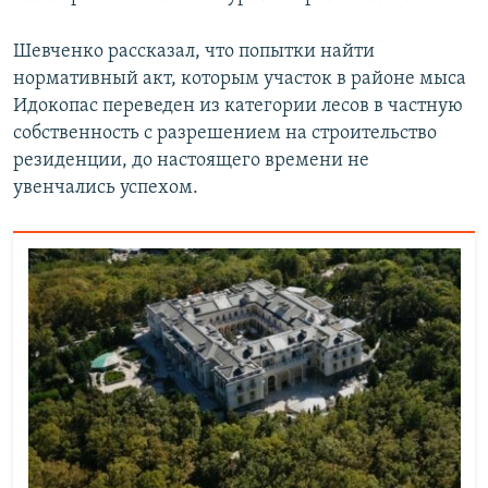
а
й
й
д
Шевченко рассказал, что попытки найти
д
нормативный акт, которым участок в районе мыса
Идокопас переведен из категории лесов в частную
собственность с разрешением на строительство
резиденции, до настоящего времени не
увенчались успехом.