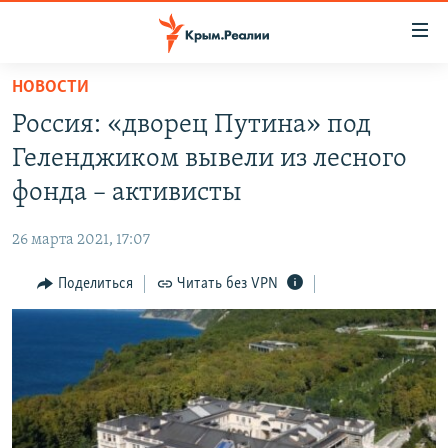
Доступность
ссылки
Вернуться
НОВОСТИ
к
НОВОСТИ
Россия: «дворец Путина» под
основному
СПЕЦПРОЕКТЫ
содержанию
Геленджиком вывели из лесного
ВОДА
Вернутся
ГРУЗ 200
фонда – активисты
к
ИСТОРИЯ
КАРТА ВОЕННЫХ ОБЪЕКТОВ КРЫМА
главной
26 марта 2021, 17:07
ЕЩЕ
11 ЛЕТ ОККУПАЦИИ КРЫМА. 11 ИСТОРИЙ СОПРОТИВЛЕНИЯ
навигации
Вернутся
Поделиться
Читать без VPN
РАДІО СВОБОДА
ИНТЕРАКТИВ
к
КАК ОБОЙТИ БЛОКИРОВКУ
ИНФОГРАФИКА
поиску
ТЕЛЕПРОЕКТ КРЫМ.РЕАЛИИ
Українською
СОВЕТЫ ПРАВОЗАЩИТНИКОВ
Qırımtatar
ПРОПАВШИЕ БЕЗ ВЕСТИ