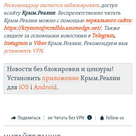
Роскомнадзор пытается заблокировать
доступ
ксайту
Крым.Реалии
.
Беспрепятственно читать
Крым.Реалии можно с помощью
зеркального сайта:
https://krymrenjjvcrsdhlo.azureedge.net/
. Также
следите за основными новостями в
Telegram
,
Instagram
и
Viber
Крым.Реалии. Рекомендуем вам
установить VPN
.
Новости без блокировки и цензуры!
Установить
приложение
Крым.Реалии
для
iOS
і
Android
.
Поделиться
Читать без VPN
Follow us