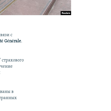
связи с
té Générale
.
 страхового
ечение
й
ованы в
странных