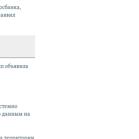
осбанка,
заявил
пп объявила
истемно
о данным на
на территории