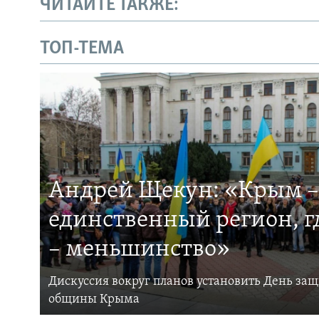
ЧИТАЙТЕ ТАКЖЕ:
ТОП-ТЕМА
Андрей Щекун: «Крым –
единственный регион, 
– меньшинство»
Дискуссия вокруг планов установить День за
общины Крыма