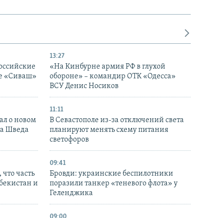
13:27
оссийские
«На Кинбурне армия РФ в глухой
ке «Сиваш»
обороне» – командир ОТК «Одесса»
ВСУ Денис Носиков
11:11
ал о новом
В Севастополе из-за отключений света
ка Шведа
планируют менять схему питания
светофоров
09:41
 что часть
Бровди: украинские беспилотники
збекистан и
поразили танкер «теневого флота» у
Геленджика
09:00