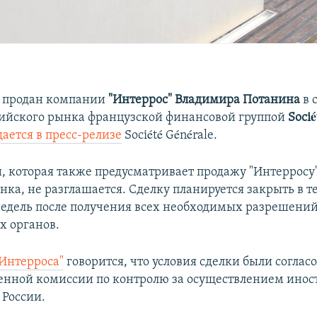
 продан компании
"Интеррос"
Владимира Потанина
в 
сийского рынка французской финансовой группой
Socié
ается в пресс-релизе
Société Générale.
, которая также предусматривает продажу "Интерросу"
нка, не разглашается. Сделку планируется закрыть в т
дель после получения всех необходимых разрешени
 органов.
"Интерроса"
говорится, что условия сделки были соглас
енной комиссии по контролю за осуществлением ино
 России.