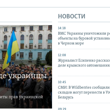
НОВОСТИ
14:18
ВМС Украины уничтожили р
объекты на буровой установ
в Черном море
12:08
Журналист Есипенко рассказ
деле крымского автомехани
где украинцы
10:45
СМИ: В Wildberries сообщили,
складов могут перенести в У
щиты прав украинской
Беларусь
09:29