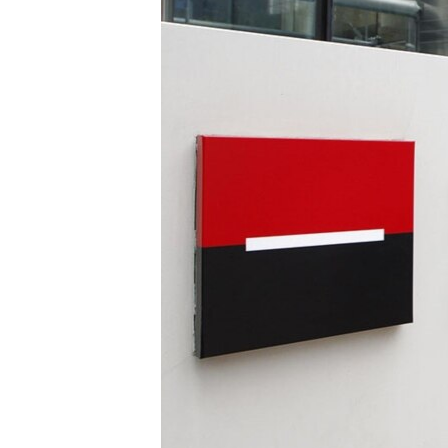
ПОБЕДИТЕЛЕЙ НЕ СУДЯТ?
КРЫМ.НЕПОКОРЕННЫЙ
ELIFBE
УКРАИНСКАЯ ПРОБЛЕМА КРЫМА