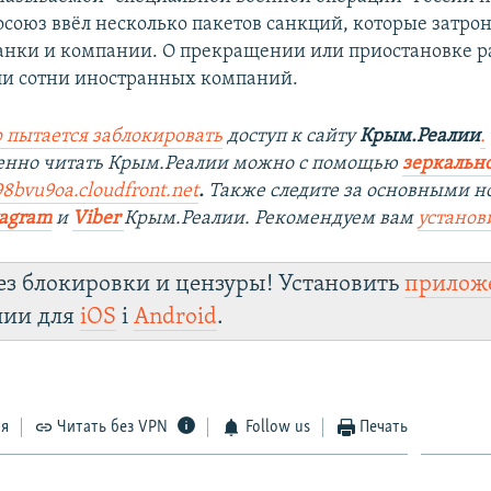
союз ввёл несколько пакетов санкций, которые затро
анки и компании. О прекращении или приостановке р
ли сотни иностранных компаний.
 пытается заблокировать
доступ к сайту
Крым.Реалии
.
венно читать Крым.Реалии можно с помощью
зеркально
98bvu9oa.cloudfront.net
.
Также следите за основными н
tagram
и
Viber
Крым.Реалии. Рекомендуем вам
установ
ез блокировки и цензуры! Установить
прилож
лии для
iOS
і
Android
.
ся
Читать без VPN
Follow us
Печать