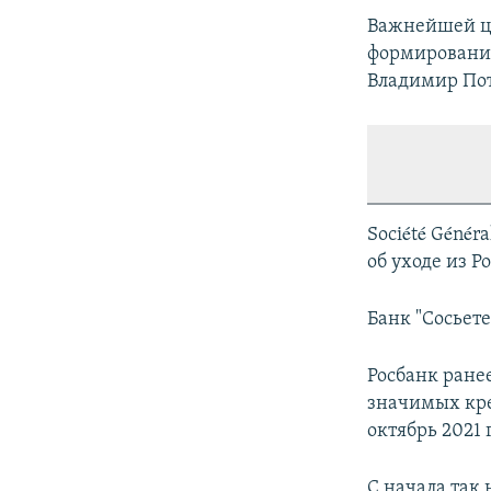
Важнейшей це
формирование
Владимир По
Société Géné
об уходе из Р
Банк "Сосьете
Росбанк ране
значимых кре
октябрь 2021 
С начала так