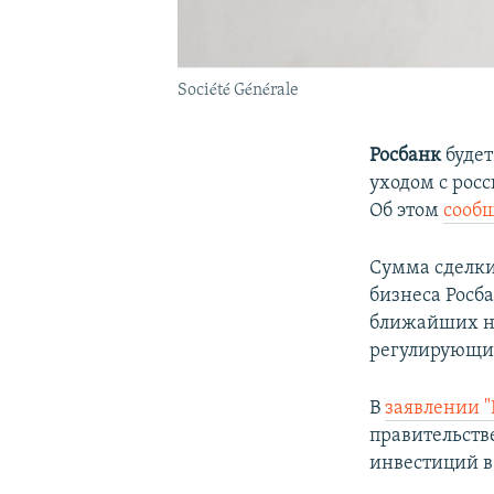
Société Générale
Росбанк
будет
уходом с рос
Об этом
сообщ
Сумма сделки
бизнеса Росба
ближайших не
регулирующих
В
заявлении 
правительств
инвестиций в