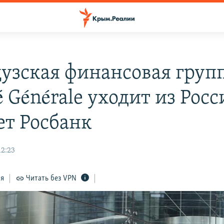
узская финансовая груп
é Générale уходит из Росс
ет Росбанк
12:23
ся
Читать без VPN