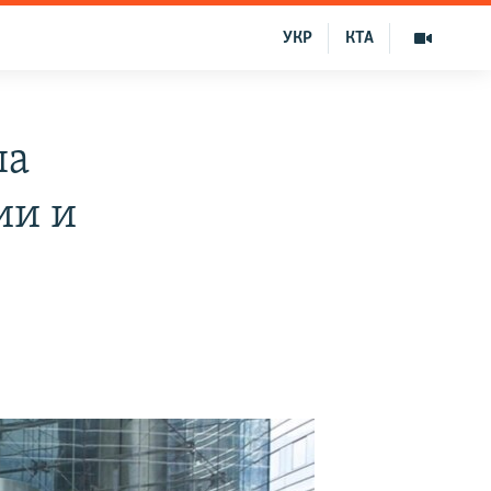
УКР
КТА
па
ии и