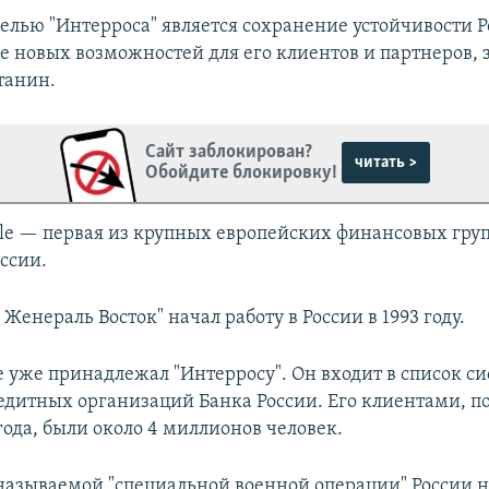
лью "Интерроса" является сохранение устойчивости Р
 новых возможностей для его клиентов и партнеров, 
танин.
Сайт заблокирован?
читать >
Обойдите блокировку!
rale — первая из крупных европейских финансовых гру
оссии.
 Женераль Восток" начал работу в России в 1993 году.
е уже принадлежал "Интерросу". Он входит в список с
дитных организаций Банка России. Его клиентами, п
года, были около 4 миллионов человек.
 называемой "специальной военной операции" России 