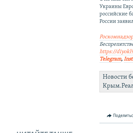
Украины Евро
российские б
России заяви
Роскомнадзор
Беспрепятст
https://d1yokl
Telegram
,
Ins
Новости б
Крым.Реа
Поделить