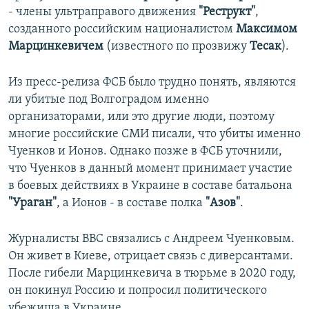
- члены ультраправого движения
"Реструкт"
,
созданного российским националистом
Максимом
Марцинкевичем
(известного по прозвижу
Тесак
).
Из пресс-релиза ФСБ было трудно понять, являются
ли убитые под Волгоградом именно
организаторами, или это другие люди, поэтому
многие российские СМИ писали, что убиты именно
Чуенков и Ионов. Однако позже в ФСБ уточнили,
что Чуенков в данный момент принимает участие
в боевых действиях в Украине в составе батальона
"Ураган"
, а Ионов - в составе полка
"Азов"
.
Журналисты BBC связались с Андреем Чуенковым.
Он живет в Киеве, отрицает связь с диверсантами.
После гибели Марцинкевича в тюрьме в 2020 году,
он покинул Россию и попросил политического
убежища в Украине.