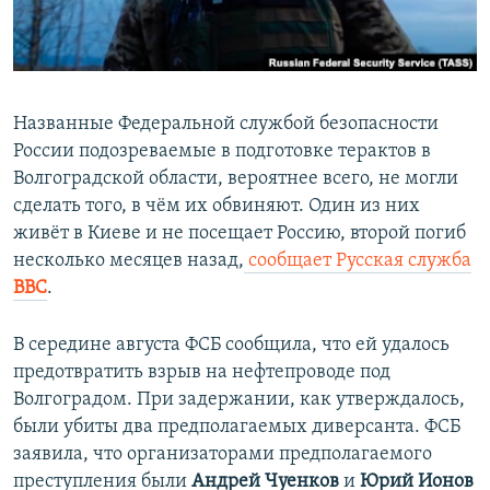
ПРИСОЕДИНЯЙТЕСЬ!
ПОБЕДИТЕЛЕЙ НЕ СУДЯТ?
КРЫМ.НЕПОКОРЕННЫЙ
ELIFBE
Названные Федеральной службой безопасности
УКРАИНСКАЯ ПРОБЛЕМА КРЫМА
России подозреваемые в подготовке терактов в
Все сайты RFE/RL
Волгоградской области, вероятнее всего, не могли
сделать того, в чём их обвиняют. Один из них
живёт в Киеве и не посещает Россию, второй погиб
несколько месяцев назад,
сообщает Русская служба
BBC
.
В середине августа ФСБ сообщила, что ей удалось
предотвратить взрыв на нефтепроводе под
Волгоградом. При задержании, как утверждалось,
были убиты два предполагаемых диверсанта. ФСБ
заявила, что организаторами предполагаемого
преступления были
Андрей Чуенков
и
Юрий Ионов