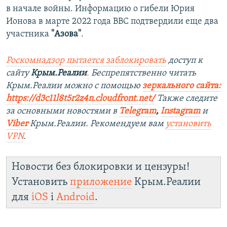
в начале войны. Информацию о гибели Юрия
Ионова в марте 2022 года BBC подтвердили еще два
участника
"Азова"
.
Роскомнадзор пытается заблокировать
доступ к
сайту
Крым.Реалии
.
Беспрепятственно читать
Крым.Реалии можно с помощью
зеркального сайта:
https://d3c11l8t5r2z4n.cloudfront.net/
Также следите
за основными новостями в
Telegram
,
Instagram
и
Viber
Крым.Реалии. Рекомендуем вам
установить
VPN
.
Новости без блокировки и цензуры!
Установить
приложение
Крым.Реалии
для
iOS
і
Android
.