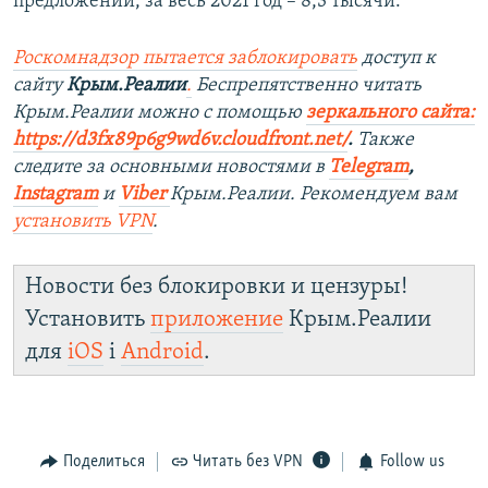
предложений, за весь 2021 год – 8,3 тысячи.
Роскомнадзор пытается заблокировать
доступ к
сайту
Крым.Реалии
.
Беспрепятственно читать
Крым.Реалии можно с помощью
зеркального сайта:
https://d3fx89p6g9wd6v.cloudfront.net/
. ​
Также
следите за основными новостями в
Telegram
,
Instagram
и
Viber
Крым.Реалии. Рекомендуем вам
установить
VPN
.
Новости без блокировки и цензуры!
Установить
приложение
Крым.Реалии
для
iOS
і
Android
.
Поделиться
Читать без VPN
Follow us