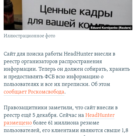
ПРИСОЕДИНЯЙТЕСЬ!
ПОБЕДИТЕЛЕЙ НЕ СУДЯТ?
КРЫМ.НЕПОКОРЕННЫЙ
ELIFBE
Иллюстрационное фото
УКРАИНСКАЯ ПРОБЛЕМА КРЫМА
Все сайты RFE/RL
Сайт для поиска работы HeadHunter внесли в
реестр организаторов распространения
информации. Теперь он должен собирать, хранить
и предоставлять ФСБ всю информацию о
пользователях и все их переписки. Об этом
сообщает Роскомсвобода
.
Правозащитники заметили, что сайт внесли в
реестр ещё 5 декабря. Сейчас на
HeadHunter
размещено
более 61 миллиона резюме
пользователей, его клиентами являются свыше 1,8