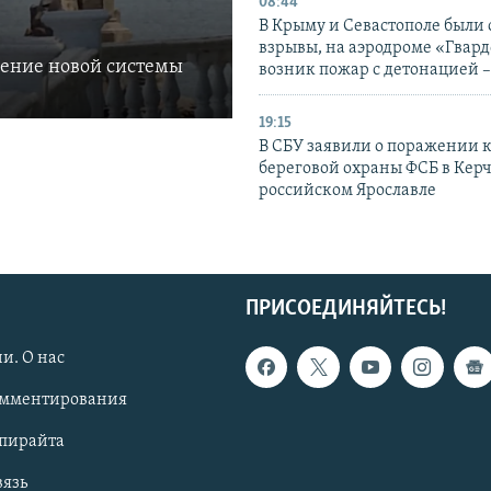
08:44
В Крыму и Севастополе были
взрывы, на аэродроме «Гвар
ление новой системы
возник пожар с детонацией 
19:15
В СБУ заявили о поражении 
береговой охраны ФСБ в Керч
российском Ярославле
ПРИСОЕДИНЯЙТЕСЬ!
и. О нас
омментирования
опирайта
вязь