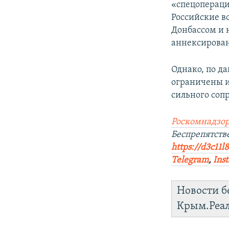
«спецопераци
Российские в
Донбассом и 
аннексирован
Однако, по д
ограничены и
сильного соп
Роскомнадзор
Беспрепятст
https://d3c11l
Telegram
,
Ins
Новости б
Крым.Реа