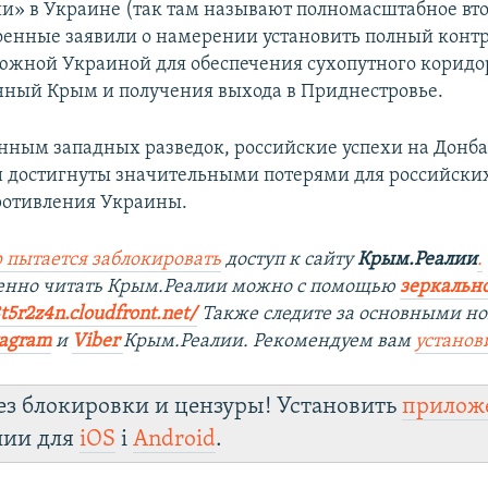
и» в Украине (так там называют полномасштабное вт
оенные заявили о намерении установить полный контр
южной Украиной для обеспечения сухопутного коридо
ный Крым и получения выхода в Приднестровье.
анным западных разведок, российские успехи на Донба
 достигнуты значительными потерями для российских
ротивления Украины.
 пытается заблокировать
доступ к сайту
Крым.Реалии
.
венно читать Крым.Реалии можно с помощью
зеркально
8t5r2z4n.cloudfront.net/
Также следите за основными но
tagram
и
Viber
Крым.Реалии. Рекомендуем вам
установ
ез блокировки и цензуры! Установить
прилож
лии для
iOS
і
Android
.