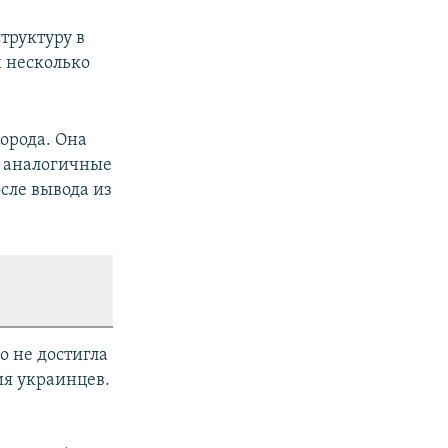
труктуру в
 несколько
орода. Она
, аналогичные
сле вывода из
о не достигла
ия украинцев.