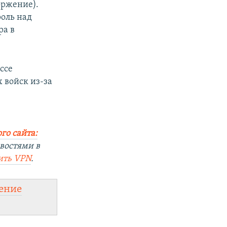
оржение).
оль над
ра в
ссе
 войск из-за
го сайта:
востями в
ить VPN
.
ение