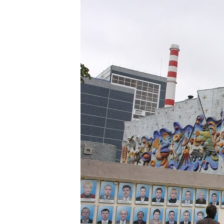
ПОБЕДИТЕЛЕЙ НЕ СУДЯТ?
КРЫМ.НЕПОКОРЕННЫЙ
ELIFBE
УКРАИНСКАЯ ПРОБЛЕМА КРЫМА