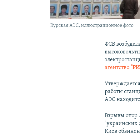
Курская АЭС, иллюстрационное фото
ФСБ возбудила
высоковольтн
электростанци
агентство
"РИ
Утверждается
работы станц
АЭС находитс
Взрывы опор Л
"украинских 
Киев обвинен