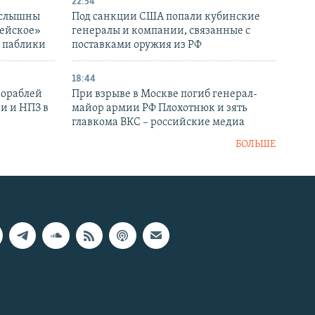
22:54
 слышны
Под санкции США попали кубинские
дейское»
генералы и компании, связанные с
– паблики
поставками оружия из РФ
18:44
кораблей
При взрыве в Москве погиб генерал-
и и НПЗ в
майор армии РФ Плохотнюк и зять
главкома ВКС – российские медиа
БОЛЬШЕ