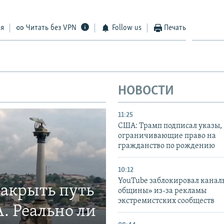
ся
Читать без VPN
Follow us
Печать
НОВОСТИ
11:25
США: Трамп подписал указы,
ограничивающие право на
гражданство по рождению
10:12
YouTube заблокировал канал
закрыть путь
общины» из-за рекламы
экстремистских сообществ
. Реально ли