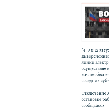
"4, 9 и 12 ав
диверсионны
линий электро
осуществляет
жизнеобеспеч
соседних субъ
Отключение А
остановке ра
сообщалось.