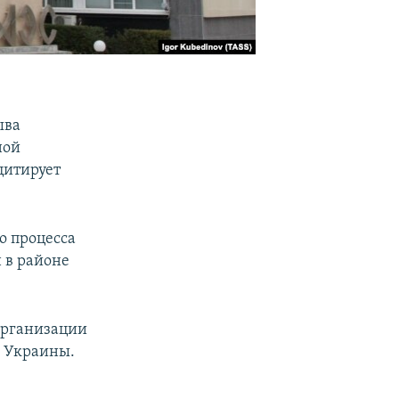
ыва
ной
цитирует
о процесса
 в районе
 организации
й Украины.