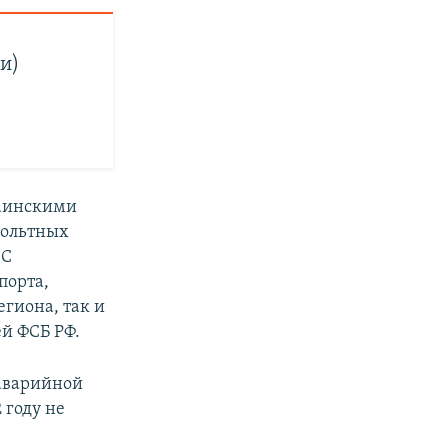
и)
краинскими
вольтных
ЭС
порта,
гиона, так и
ей ФСБ РФ.
 аварийной
 году не