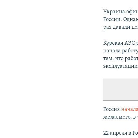
Украина офиц
России. Одна
раз давали по
Курская АЭС 
начала работ
тем, что раб
эксплуатации 
Россия
начал
желаемого, в 
22 апреля в Р