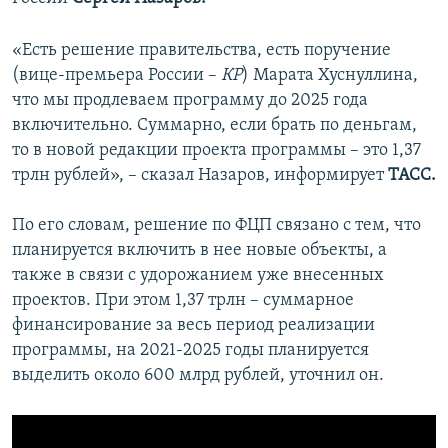
ПРИСОЕДИНЯЙТЕСЬ!
ПОБЕДИТЕЛЕЙ НЕ СУДЯТ?
«Есть решение правительства, есть поручение
КРЫМ.НЕПОКОРЕННЫЙ
(вице-премьера России –
КР
) Марата Хуснуллина,
ELIFBE
что мы продлеваем программу до 2025 года
включительно. Суммарно, если брать по деньгам,
УКРАИНСКАЯ ПРОБЛЕМА КРЫМА
то в новой редакции проекта программы – это 1,37
Все сайты RFE/RL
трлн рублей», – сказал Назаров, информирует
ТАСС.
По его словам, решение по ФЦП связано с тем, что
планируется включить в нее новые объекты, а
также в связи с удорожанием уже внесенных
проектов. При этом 1,37 трлн – суммарное
финансирование за весь период реализации
программы, на 2021-2025 годы планируется
выделить около 600 млрд рублей, уточнил он.