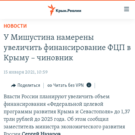
Доступность
ссылки
Вернуться
НОВОСТИ
к
НОВОСТИ
У Мишустина намерены
основному
СПЕЦПРОЕКТЫ
содержанию
увеличить финансирование ФЦП в
ВОДА
Вернутся
ГРУЗ 200
Крыму – чиновник
к
ИСТОРИЯ
КАРТА ВОЕННЫХ ОБЪЕКТОВ КРЫМА
главной
15 января 2021, 10:59
ЕЩЕ
11 ЛЕТ ОККУПАЦИИ КРЫМА. 11 ИСТОРИЙ СОПРОТИВЛЕНИЯ
навигации
Вернутся
Поделиться
Читать без VPN
РАДІО СВОБОДА
ИНТЕРАКТИВ
к
Власти России планируют увеличить объем
КАК ОБОЙТИ БЛОКИРОВКУ
ИНФОГРАФИКА
поиску
финансирования «Федеральной целевой
ТЕЛЕПРОЕКТ КРЫМ.РЕАЛИИ
программы развития Крыма и Севастополя» до 1,37
Українською
трлн рублей до 2025 года. Об этом сообщил
СОВЕТЫ ПРАВОЗАЩИТНИКОВ
Qırımtatar
заместитель министра экономического развития
ПРОПАВШИЕ БЕЗ ВЕСТИ
России
Сергей Назаров.