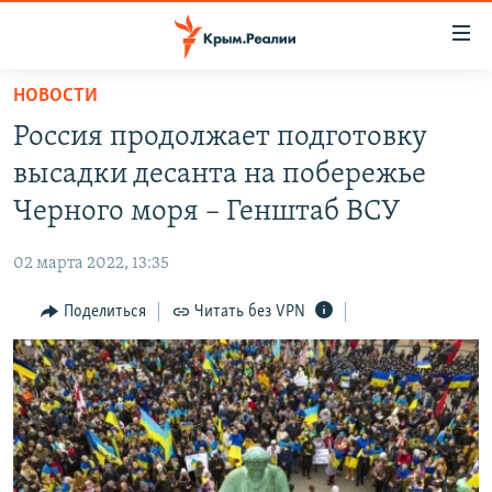
Доступность
ссылки
Вернуться
НОВОСТИ
к
НОВОСТИ
Россия продолжает подготовку
основному
СПЕЦПРОЕКТЫ
содержанию
высадки десанта на побережье
ВОДА
Вернутся
ГРУЗ 200
Черного моря – Генштаб ВСУ
к
ИСТОРИЯ
КАРТА ВОЕННЫХ ОБЪЕКТОВ КРЫМА
главной
02 марта 2022, 13:35
ЕЩЕ
11 ЛЕТ ОККУПАЦИИ КРЫМА. 11 ИСТОРИЙ СОПРОТИВЛЕНИЯ
навигации
Вернутся
Поделиться
Читать без VPN
РАДІО СВОБОДА
ИНТЕРАКТИВ
к
КАК ОБОЙТИ БЛОКИРОВКУ
ИНФОГРАФИКА
поиску
ТЕЛЕПРОЕКТ КРЫМ.РЕАЛИИ
Українською
СОВЕТЫ ПРАВОЗАЩИТНИКОВ
Qırımtatar
ПРОПАВШИЕ БЕЗ ВЕСТИ