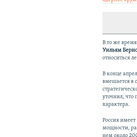
В то же врем
Уильям Берн
относиться л
В конце апре
вмешается в 
стратегическ
уточнил, что
характера.
Россия имеет
мощности, ра
нем около 20