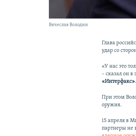
Вячеслав Володин
Глава россий
удар со стор
«У нас это то
– сказал он в
«Интерфакс»
При этом Вол
оружия.
15 апреля в 
партнеры не 
ядерное ору