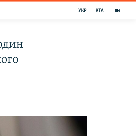
УКР
КТА
один
ного