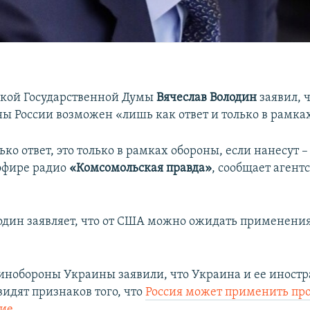
ской Государственной Думы
Вячеслав Володин
заявил, 
оны России возможен «лишь как ответ и только в рамка
лько ответ, это только в рамках обороны, если нанесут 
 эфире радио
«Комсомольская правда»
, сообщает агент
.
один заявляет, что от США можно ожидать применени
Минобороны Украины заявили, что Украина и ее иност
видят признаков того, что
Россия может применить пр
жие
.