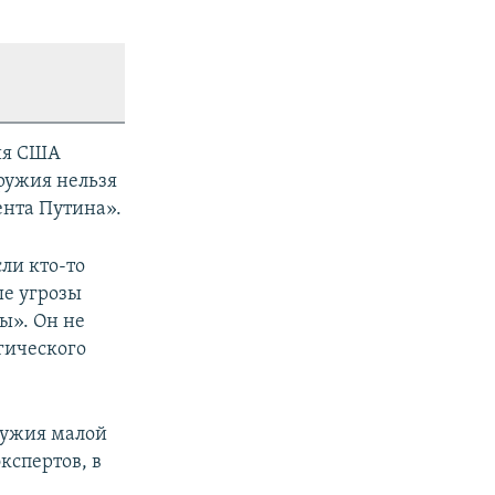
ния США
оружия нельзя
ента Путина».
сли кто-то
ые угрозы
ы». Он не
гического
ружия малой
кспертов, в