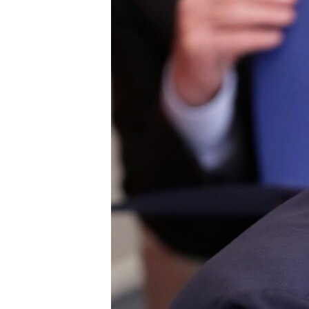
ПОБЕДИТЕЛЕЙ НЕ СУДЯТ?
КРЫМ.НЕПОКОРЕННЫЙ
ELIFBE
УКРАИНСКАЯ ПРОБЛЕМА КРЫМА