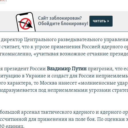
Сайт заблокирован?
читать >
Обойдите блокировку!
я директор Центрального разведывательного управле
с
считает, что к угрозе применения Россией ядерного 
егкомысленно, «учитывая возможное отчаяние презид
ля президент России
Владимир Путин
пригрозил, что е
ситуацию в Украине и создаст для России неприемлем
ого характера, то Москва нанесет «молниеносные удар
 подразумевается под неприемлемыми угрозами страте
 большой арсенал тактического ядерного и ядерного о
ссчитанной для применения на поле боя. По оценкам э
00 единиц.