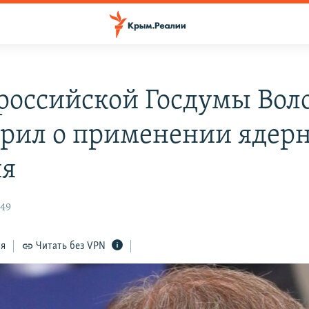
 российской Госдумы Вол
орил о применении ядер
ия
:49
ся
Читать без VPN