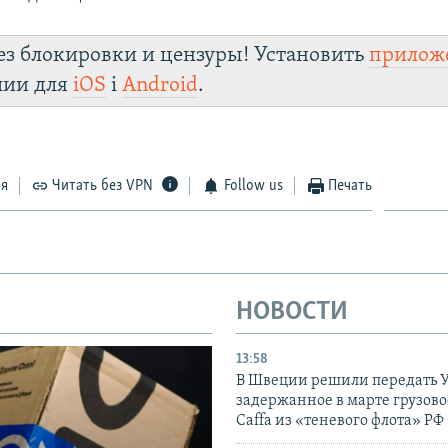
ез блокировки и цензуры! Установить
прилож
лии для
iOS
і
Android
.
ся
Читать без VPN
Follow us
Печать
НОВОСТИ
13:58
В Швеции решили передать 
задержанное в марте грузово
Caffa из «теневого флота» РФ