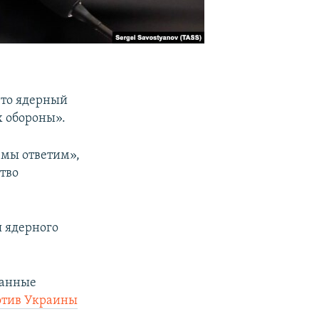
что ядерный
х обороны».
– мы ответим»,
ство
я ядерного
ранные
отив Украины