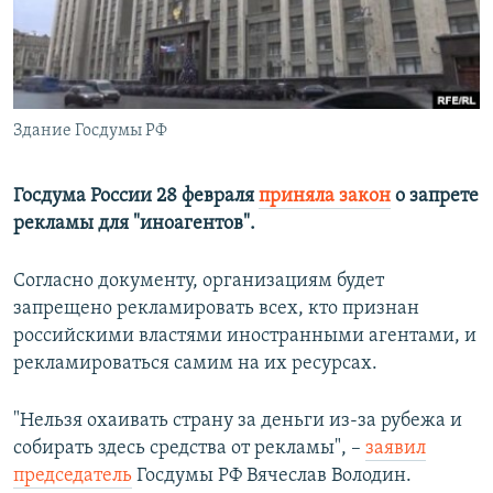
ПРИСОЕДИНЯЙТЕСЬ!
ПОБЕДИТЕЛЕЙ НЕ СУДЯТ?
КРЫМ.НЕПОКОРЕННЫЙ
ELIFBE
Здание Госдумы РФ
УКРАИНСКАЯ ПРОБЛЕМА КРЫМА
Все сайты RFE/RL
Госдума России 28 февраля
приняла закон
о запрете
рекламы для "иноагентов".
Согласно документу, организациям будет
запрещено рекламировать всех, кто признан
российскими властями иностранными агентами, и
рекламироваться самим на их ресурсах.
"Нельзя охаивать страну за деньги из-за рубежа и
собирать здесь средства от рекламы", –
заявил
председатель
Госдумы РФ Вячеслав Володин.