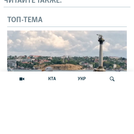
ЧИТАЙТЕ ТАКЖЕ:
ТОП-ТЕМА
КТА
УКР
В Севастополе обещают закрыть путь с
Искать
моря украинским БпЛА. Реально ли
это?