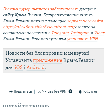
Роскомнадзор пытается заблокировать
доступ к
сайту Крым.Реалии. Беспрепятственно читать
Крым.Реалии можно с помощью
зеркального сайта:
https://d2z48hruxbiar5.cloudfront.net/
следите за
основными новостями в
Telegram
,
Instagram
и
Viber
Крым.Реалии. Рекомендуем вам
установить VPN
.
Новости без блокировки и цензуры!
Установить
приложение
Крым.Реалии
для
iOS
і
Android
.
Поделиться
Читать без VPN
Follow us