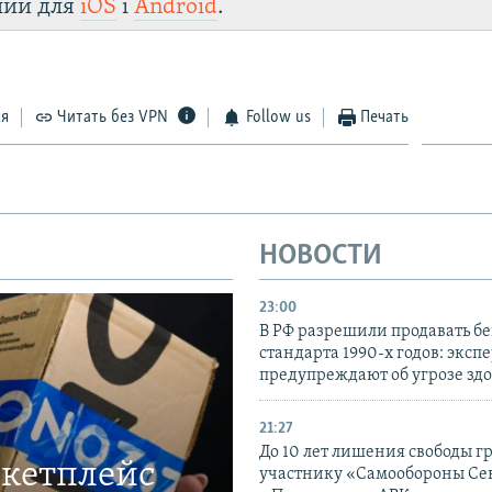
лии для
iOS
і
Android
.
ся
Читать без VPN
Follow us
Печать
НОВОСТИ
23:00
В РФ разрешили продавать б
стандарта 1990-х годов: эксп
предупреждают об угрозе зд
21:27
До 10 лет лишения свободы г
ркетплейс
участнику «Самообороны Се