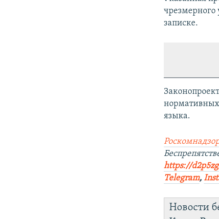
чрезмерного 
записке.
Законопроект
нормативных 
языка.
Роскомнадзор
Беспрепятст
https://d2p5zg
Telegram
,
Ins
Новости б