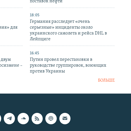
поставок нефти
18:05
Германия расследует «очень
вия» для
серьезные» инциденты около
украинского самолета и рейса DHL в
Лейпциге
16:45
 двум
Путин провел перестановки в
госизмене –
руководстве группировок, воюющих
против Украины
БОЛЬШЕ