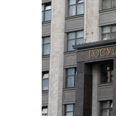
ПОБЕДИТЕЛЕЙ НЕ СУДЯТ?
КРЫМ.НЕПОКОРЕННЫЙ
ELIFBE
УКРАИНСКАЯ ПРОБЛЕМА КРЫМА