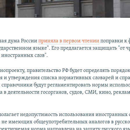
ная дума России
приняла в первом чтении
поправки к 
сударственном языке". Его предлагается защищать "от 
 иностранных слов".
нопроекту, правительство РФ будет определять порядо
 и утверждения списка нормативных словарей и спр
и справочники будут регламентировать нормы использ
а в деятельности госорганов, судов, СМИ, кино, рекла
полагает недопустимость использования иностранных с
не имеющих общеупотребительных аналогов в русско
оектируемая норма направлена на защиту русского яз