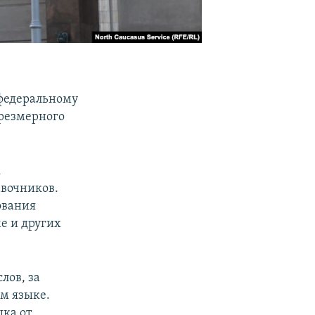
федеральному
чрезмерного
к
авочников.
ования
ме и других
лов, за
м языке.
ыка от