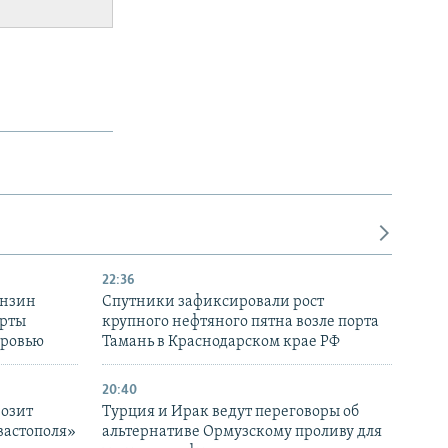
22:36
ензин
Спутники зафиксировали рост
ерты
крупного нефтяного пятна возле порта
оровью
Тамань в Краснодарском крае РФ
20:40
розит
Турция и Ирак ведут переговоры об
вастополя»
альтернативе Ормузскому проливу для