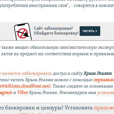
употребления иностранных слов", - говорится в поясн
Сайт заблокирован?
читать >
Обойдите блокировку!
 также вводит обязательную лингвистическую эксперт
актов на предмет их соответствия нормам и правилам
 пытается заблокировать
доступ к сайту
Крым.Реалии
.
венно читать Крым.Реалии можно с помощью
зеркально
r041b1mn.cloudfront.net/.
​
Также следите за основными
tagram
и
Viber
Крым.Реалии. Рекомендуем вам
установ
ез блокировки и цензуры! Установить
прилож