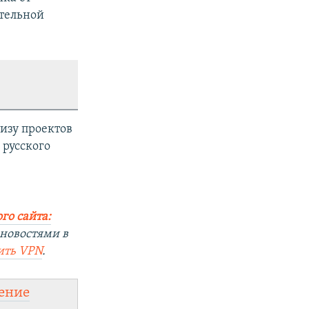
ительной
изу проектов
 русского
го сайта:
 новостями в
ить
VPN
.
ение