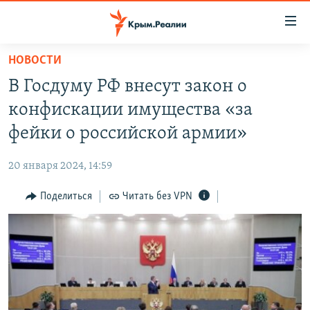
Доступность
ссылки
Вернуться
НОВОСТИ
к
НОВОСТИ
В Госдуму РФ внесут закон о
основному
СПЕЦПРОЕКТЫ
содержанию
конфискации имущества «за
ВОДА
Вернутся
ГРУЗ 200
фейки о российской армии»
к
ИСТОРИЯ
КАРТА ВОЕННЫХ ОБЪЕКТОВ КРЫМА
главной
20 января 2024, 14:59
ЕЩЕ
11 ЛЕТ ОККУПАЦИИ КРЫМА. 11 ИСТОРИЙ СОПРОТИВЛЕНИЯ
навигации
Вернутся
Поделиться
Читать без VPN
РАДІО СВОБОДА
ИНТЕРАКТИВ
к
КАК ОБОЙТИ БЛОКИРОВКУ
ИНФОГРАФИКА
поиску
ТЕЛЕПРОЕКТ КРЫМ.РЕАЛИИ
Українською
СОВЕТЫ ПРАВОЗАЩИТНИКОВ
Qırımtatar
ПРОПАВШИЕ БЕЗ ВЕСТИ