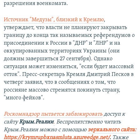
разрешения военкомата.
Источник "Медузы", близкий к Кремлю
,
утверждает, что власти не планируют закрывать
границу до конца так называемых референдумов о
присоединении к России в "ДНР" и "ЛНР" и на
оккупированных территориях Украины (они
должны завершиться 27 сентября). Однако
ситуация может измениться, "если будет массовый
отток". Пресс-секретарь Кремля Дмитрий Песков в
четверг заявил, что в сообщениях о том, что
россияне массово стремятся покинуть страну,
"много фейков".
Роскомнадзор пытается заблокировать
доступ к
сайту
Крым.Реалии
.
Беспрепятственно читать
Крым.Реалии можно с помощью
зеркального сайта:
https://krymrupbxnasmluta.azureedge.net/
. ​
Также