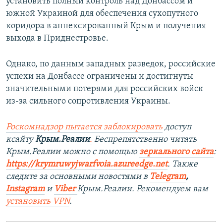
установить полный контроль над Донбассом и
южной Украиной для обеспечения сухопутного
коридора в аннексированный Крым и получения
выхода в Приднестровье.
Однако, по данным западных разведок, российские
успехи на Донбассе ограничены и достигнуты
значительными потерями для российских войск
из-за сильного сопротивления Украины.
Роскомнадзор пытается заблокировать
доступ
ксайту
Крым.Реалии
.
Беспрепятственно читать
Крым.Реалии можно с помощью
зеркального сайта
:
https://krymruwyjwarfvoia.azureedge.net
.​
Также
следите за основными новостями в
Telegram
,
Instagram
и
Viber
Крым.Реалии. Рекомендуем вам
установить
VPN
.