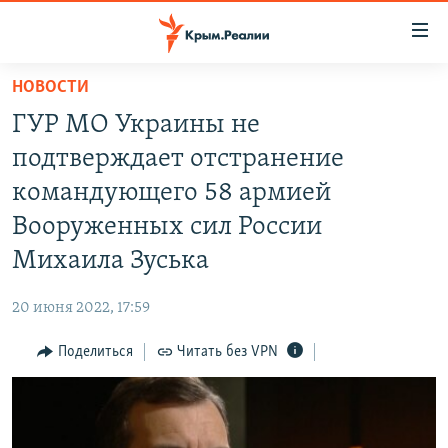
Доступность
ссылки
Вернуться
НОВОСТИ
к
НОВОСТИ
ГУР МО Украины не
основному
СПЕЦПРОЕКТЫ
содержанию
подтверждает отстранение
ВОДА
Вернутся
ГРУЗ 200
командующего 58 армией
к
ИСТОРИЯ
КАРТА ВОЕННЫХ ОБЪЕКТОВ КРЫМА
Вооруженных сил России
главной
ЕЩЕ
11 ЛЕТ ОККУПАЦИИ КРЫМА. 11 ИСТОРИЙ СОПРОТИВЛЕНИЯ
навигации
Михаила Зуська
Вернутся
РАДІО СВОБОДА
ИНТЕРАКТИВ
к
20 июня 2022, 17:59
КАК ОБОЙТИ БЛОКИРОВКУ
ИНФОГРАФИКА
поиску
Поделиться
Читать без VPN
ТЕЛЕПРОЕКТ КРЫМ.РЕАЛИИ
Українською
СОВЕТЫ ПРАВОЗАЩИТНИКОВ
Qırımtatar
ПРОПАВШИЕ БЕЗ ВЕСТИ