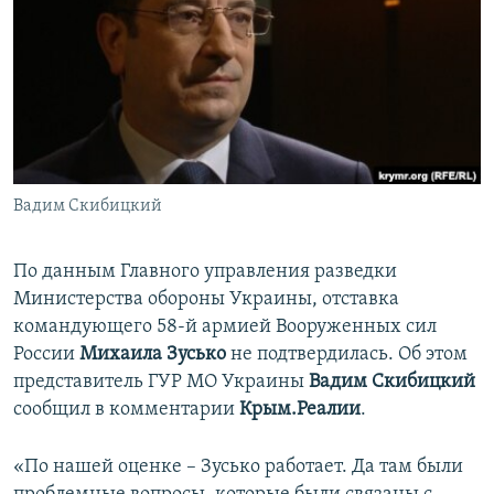
ПРИСОЕДИНЯЙТЕСЬ!
ПОБЕДИТЕЛЕЙ НЕ СУДЯТ?
КРЫМ.НЕПОКОРЕННЫЙ
ELIFBE
УКРАИНСКАЯ ПРОБЛЕМА КРЫМА
Все сайты RFE/RL
Вадим Скибицкий
По данным Главного управления разведки
Министерства обороны Украины, отставка
командующего 58-й армией Вооруженных сил
России
Михаила Зусько
не подтвердилась. Об этом
представитель ГУР МО Украины
Вадим Скибицкий
сообщил в комментарии
Крым.Реалии
.
«По нашей оценке – Зусько работает. Да там были