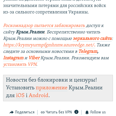
значительными потерями для российских войск
из-за сильного сопротивления Украины.
Роскомнадзор пытается заблокировать
доступ к
сайту
Крым.Реалии
.
Беспрепятственно читать
Крым.Реалии можно с помощью
зеркального сайта
:
https://krymryurmpfgmhnmv.azureedge.net/
.
Также
следите за основными новостями в
Telegram
,
Instagram
и
Viber
Крым.Реалии. Рекомендуем вам
установить
VPN
.
Новости без блокировки и цензуры!
Установить
приложение
Крым.Реалии
для
iOS
і
Android
.
Поделиться
Читать без VPN
Follow us