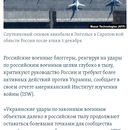
ПРИСОЕДИНЯЙТЕСЬ!
ПОБЕДИТЕЛЕЙ НЕ СУДЯТ?
КРЫМ.НЕПОКОРЕННЫЙ
ELIFBE
Спутниковый снимок авиабазы в Энгельсе в Саратовской
УКРАИНСКАЯ ПРОБЛЕМА КРЫМА
области России после атаки 5 декабря
Все сайты RFE/RL
Российские военные блоггеры, реагируя на удары
по российским военным целям глубоко в тылу,
критикуют руководство России и требуют более
активных действий против Украины, сообщает в
своем отчете американский Институт изучения
войны (ISW).
«Украинские удары по законным военным
объектам далеко в российском тылу продолжают
оставаться болевыми точками для сообщества