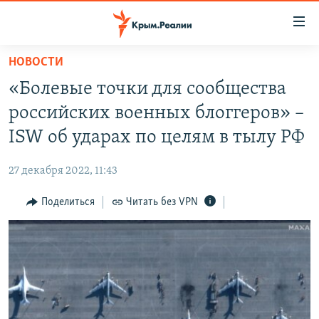
Доступность
ссылки
Вернуться
НОВОСТИ
к
НОВОСТИ
«Болевые точки для сообщества
основному
СПЕЦПРОЕКТЫ
содержанию
российских военных блоггеров» –
ВОДА
Вернутся
ГРУЗ 200
ISW об ударах по целям в тылу РФ
к
ИСТОРИЯ
КАРТА ВОЕННЫХ ОБЪЕКТОВ КРЫМА
главной
27 декабря 2022, 11:43
ЕЩЕ
11 ЛЕТ ОККУПАЦИИ КРЫМА. 11 ИСТОРИЙ СОПРОТИВЛЕНИЯ
навигации
Вернутся
Поделиться
Читать без VPN
РАДІО СВОБОДА
ИНТЕРАКТИВ
к
КАК ОБОЙТИ БЛОКИРОВКУ
ИНФОГРАФИКА
поиску
ТЕЛЕПРОЕКТ КРЫМ.РЕАЛИИ
Українською
СОВЕТЫ ПРАВОЗАЩИТНИКОВ
Qırımtatar
ПРОПАВШИЕ БЕЗ ВЕСТИ