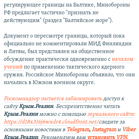
регулирующее границы на Балтике, Минобороны
РФ предлагает частично "признать не
действующим" (раздел "Балтийское море").
Документ о пересмотре границы, который пока
официально не комментировали МИД Финляндии
и Литвы, был представлен на общественное
обсуждение практически одновременно с
началом
учений
по применению тактического ядерного
оружия. Российское Минобороны объявило, что они
начались в Южном военном округе.
Роскомнадзор пытается заблокировать
доступ к
сайту
Крым.Реалии
. Беспрепятственно читать
Крым.Реалии
можно с помощью
зеркального сайта:
https://d18x316j6wxdr4.cloudfront.net/
следите за
основными новостями в
Telegram
,
Instagram
и
Viber
Крым.Реалии
. Рекомендуем вам
установить
VPN
.