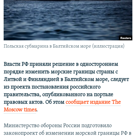
ПРИСОЕДИНЯЙТЕСЬ!
ПОБЕДИТЕЛЕЙ НЕ СУДЯТ?
КРЫМ.НЕПОКОРЕННЫЙ
ELIFBE
УКРАИНСКАЯ ПРОБЛЕМА КРЫМА
Все сайты RFE/RL
Польская субмарина в Балтийском море (иллюстрация)
Власти РФ приняли решение в одностороннем
порядке изменить морские границы страны с
Литвой и Финляндией в Балтийском море, следует
из проекта постановления российского
правительства, опубликованного на портале
правовых актов. Об этом
сообщает издание The
Moscow times
.
Министерство обороны России подготовило
законопроект об изменении морской границы РФ в