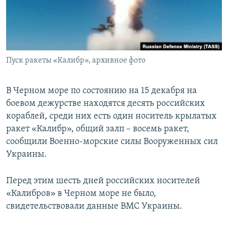
ПРИСОЕДИНЯЙТЕСЬ!
ПОБЕДИТЕЛЕЙ НЕ СУДЯТ?
КРЫМ.НЕПОКОРЕННЫЙ
ELIFBE
Пуск ракеты «Калибр», архивное фото
УКРАИНСКАЯ ПРОБЛЕМА КРЫМА
Все сайты RFE/RL
В Черном море по состоянию на 15 декабря на
боевом дежурстве находятся десять российских
кораблей, среди них есть один носитель крылатых
ракет «Калибр», общий залп – восемь ракет,
сообщили Военно-морские силы Вооруженных сил
Украины.
Перед этим шесть дней российских носителей
«Калибров» в Черном море не было,
свидетельствовали данные ВМС Украины.