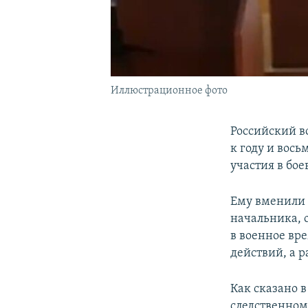
Иллюстрационное фото
Российский в
к году и вос
участия в бо
Ему вменили 
начальника, 
в военное вр
действий, а р
Как сказано в
следственном