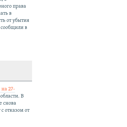
рного права
ать в
сть от убытия
– сообщили в
 на 27-
области. В
е снова
 с отказом от