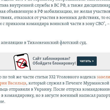
тава внутренней службы в ВС РФ, а также дисциплина
авая объявленную в РФ мобилизацию, не желая участвов
виях, отказался от участия в военных действиях, то е
и с приказом командира воинской части в зону СВО", 
л апелляцию в Тихоокеанский флотский суд.
Сайт заблокирован?
читать >
Обойдите блокировку!
о по той же части статьи 332 Уголовного кодекса
завели
рия Васильца
, который служил в Печенге Мурманской 
льца отправили в Украину. После отпуска командовани
 в командировку, но в августе военный написал рапорт
не.