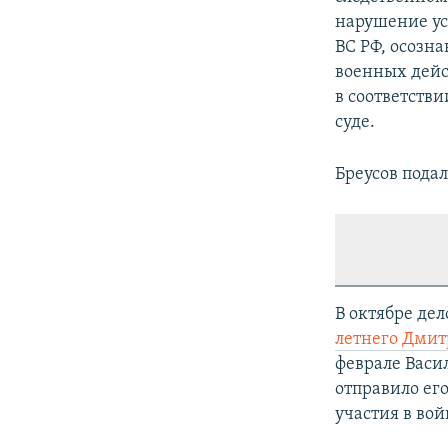
нарушение ус
ВС РФ, осозн
военных дейст
в соответстви
суде.
Бреусов пода
В октябре дел
летнего Дмит
феврале Васи
отправило его
участия в вой