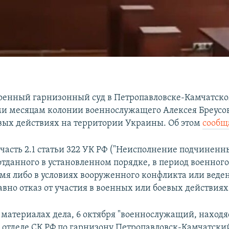
оенный гарнизонный суд в Петропавловске-Камчатск
ьми месяцам колонии военнослужащего Алексея Бреусова
евых действиях на территории Украины. Об этом
сообщ
часть 2.1 статьи 322 УК РФ ("Неисполнение подчинен
отданного в установленном порядке, в период военног
емя либо в условиях вооруженного конфликта или веде
авно отказ от участия в военных или боевых действиях"
 материалах дела, 6 октября "военнослужащий, находя
 отделе СК РФ по гарнизону Петропавловск-Камчатский