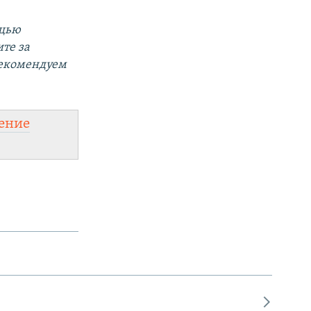
ощью
те за
Рекомендуем
ение