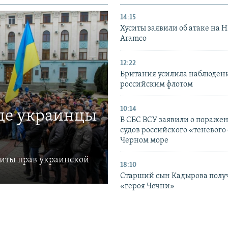
14:15
Хуситы заявили об атаке на 
Aramco
12:22
Британия усилила наблюдени
российским флотом
10:14
где украинцы
В СБС ВСУ заявили о пораже
судов российского «теневого 
Черном море
щиты прав украинской
18:10
Старший сын Кадырова полу
«героя Чечни»