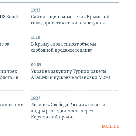
13:33
НПЗ Saudi
Сайт и социальные сети «Крымской
солидарности» стали недоступны
11:18
е за
В Крыму снова снизят объемы
свободной продажи топлива
09:05
нии трех
Украина закупит у Турции ракеты
флота» в
ATACMS и пусковые установки M270
16:27
чил звание
Легион «Свобода России» показал
кадры разведки моста через
Керченский пролив
БОЛЬШЕ