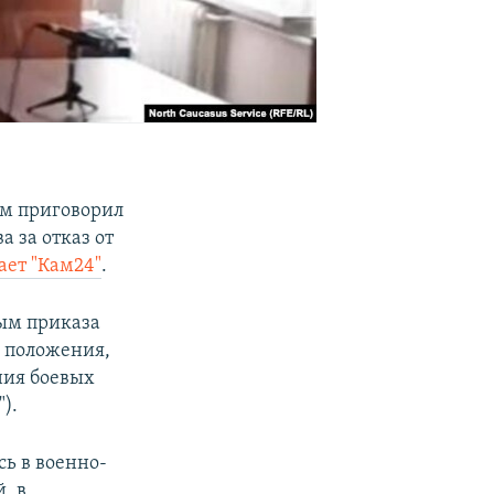
ом приговорил
 за отказ от
ает "Кам24"
.
ным приказа
о положения,
ния боевых
).
сь в военно-
, в