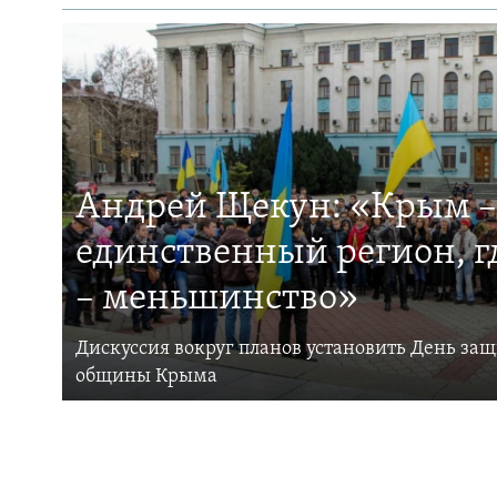
Андрей Щекун: «Крым –
единственный регион, 
– меньшинство»
Дискуссия вокруг планов установить День за
общины Крыма