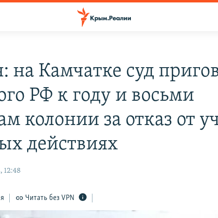
я: на Камчатке суд приго
ого РФ к году и восьми
ам колонии за отказ от у
вых действиях
, 12:48
ся
Читать без VPN