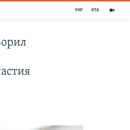
УКР
КТА
ворил
частия