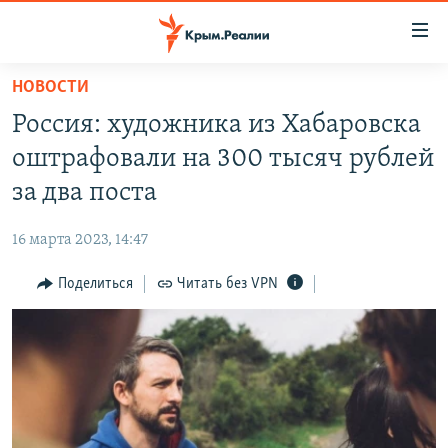
Доступность
ссылки
Вернуться
НОВОСТИ
к
НОВОСТИ
Россия: художника из Хабаровска
основному
СПЕЦПРОЕКТЫ
содержанию
оштрафовали на 300 тысяч рублей
ВОДА
Вернутся
ГРУЗ 200
за два поста
к
ИСТОРИЯ
КАРТА ВОЕННЫХ ОБЪЕКТОВ КРЫМА
главной
16 марта 2023, 14:47
ЕЩЕ
11 ЛЕТ ОККУПАЦИИ КРЫМА. 11 ИСТОРИЙ СОПРОТИВЛЕНИЯ
навигации
Вернутся
Поделиться
Читать без VPN
РАДІО СВОБОДА
ИНТЕРАКТИВ
к
КАК ОБОЙТИ БЛОКИРОВКУ
ИНФОГРАФИКА
поиску
ТЕЛЕПРОЕКТ КРЫМ.РЕАЛИИ
Українською
СОВЕТЫ ПРАВОЗАЩИТНИКОВ
Qırımtatar
ПРОПАВШИЕ БЕЗ ВЕСТИ