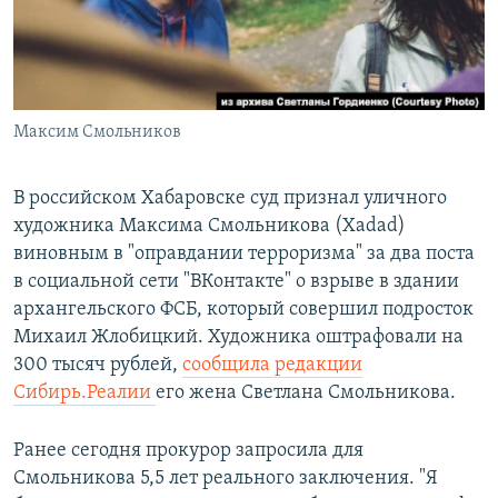
ПРИСОЕДИНЯЙТЕСЬ!
ПОБЕДИТЕЛЕЙ НЕ СУДЯТ?
КРЫМ.НЕПОКОРЕННЫЙ
ELIFBE
Максим Смольников
УКРАИНСКАЯ ПРОБЛЕМА КРЫМА
Все сайты RFE/RL
В российском Хабаровске суд признал уличного
художника Максима Смольникова (Xadad)
виновным в "оправдании терроризма" за два поста
в социальной сети "ВКонтакте" о взрыве в здании
архангельского ФСБ, который совершил подросток
Михаил Жлобицкий. Художника оштрафовали на
300 тысяч рублей,
сообщила редакции
Сибирь.Реалии
его жена Светлана Смольникова.
Ранее сегодня прокурор запросила для
Смольникова 5,5 лет реального заключения. "Я