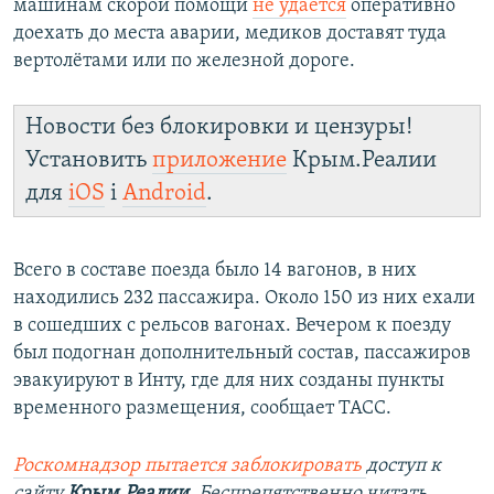
машинам скорой помощи
не удаётся
оперативно
доехать до места аварии, медиков доставят туда
вертолётами или по железной дороге.
Новости без блокировки и цензуры!
Установить
приложение
Крым.Реалии
для
iOS
і
Android
.
Всего в составе поезда было 14 вагонов, в них
находились 232 пассажира. Около 150 из них ехали
в сошедших с рельсов вагонах. Вечером к поезду
был подогнан дополнительный состав, пассажиров
эвакуируют в Инту, где для них созданы пункты
временного размещения, сообщает ТАСС.
Роскомнадзор пытается заблокировать
доступ к
сайту
Крым.Реалии
. Беспрепятственно читать