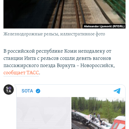
ПРИСОЕДИНЯЙТЕСЬ!
ПОБЕДИТЕЛЕЙ НЕ СУДЯТ?
КРЫМ.НЕПОКОРЕННЫЙ
ELIFBE
Железнодорожные рельсы, иллюстративное фото
УКРАИНСКАЯ ПРОБЛЕМА КРЫМА
Все сайты RFE/RL
В российской республике Коми неподалеку от
станции Инта с рельсов сошли девять вагонов
пассажирского поезда Воркута – Новороссийск,
сообщает ТАСС
.