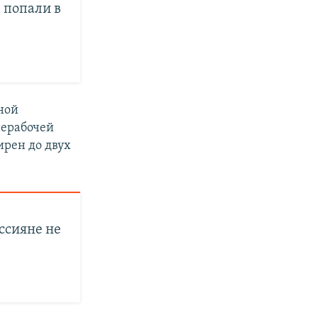
 попали в
ной
нерабочей
ирен до двух
ссияне не