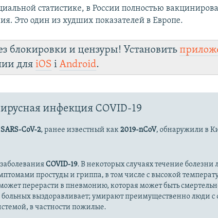
циальной статистике, в России полностью вакцинирова
ия. Это один из худших показателей в Европе.
ез блокировки и цензуры! Установить
прилож
лии для
iOS
і
Android
.
ирусная инфекция COVID-19
с
SARS-CoV-2
, ранее известный как
2019-nCoV
, обнаружили в К
 заболевания
COVID-19
. В некоторых случаях течение болезни л
имптомами простуды и гриппа, в том числе с высокой температ
может перерасти в пневмонию, которая может быть смертельн
 больных выздоравливает; умирают преимущественно люди с
стемой, в частности пожилые.