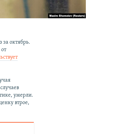
 за октябрь.
 от
ьствует
лучая
случаев
стике, умерли.
ценку втрое,