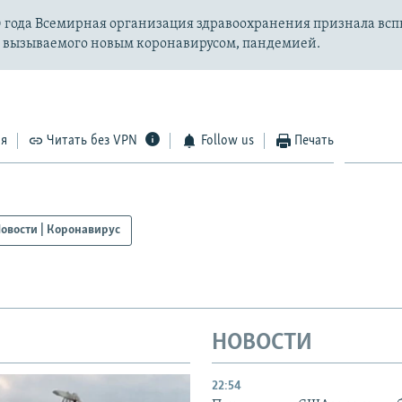
20 года Всемирная организация здравоохранения признала вс
, вызываемого новым коронавирусом, пандемией.
ся
Читать без VPN
Follow us
Печать
овости | Коронавирус
НОВОСТИ
22:54