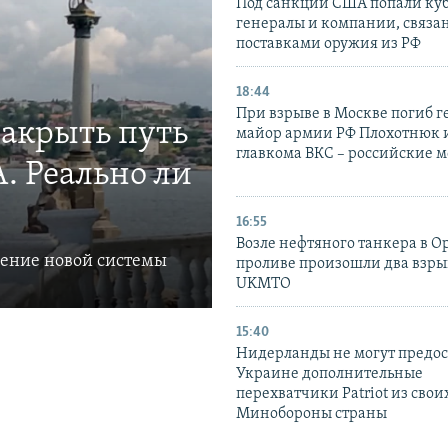
Под санкции США попали ку
генералы и компании, связа
поставками оружия из РФ
18:44
При взрыве в Москве погиб г
закрыть путь
майор армии РФ Плохотнюк и
главкома ВКС – российские 
. Реально ли
16:55
Возле нефтяного танкера в 
ление новой системы
проливе произошли два взры
UKMTO
15:40
Нидерланды не могут предос
Украине дополнительные
перехватчики Patriot из своих
Минобороны страны