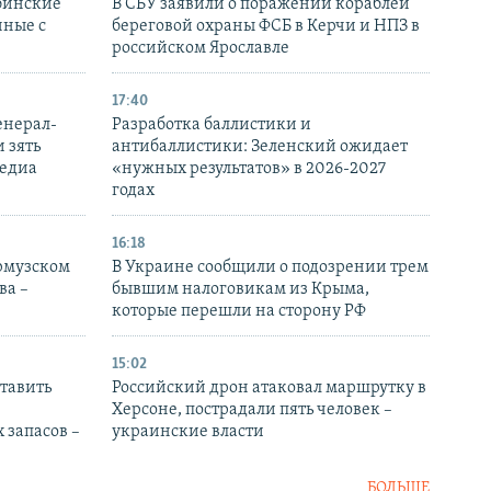
бинские
В СБУ заявили о поражении кораблей
нные с
береговой охраны ФСБ в Керчи и НПЗ в
российском Ярославле
17:40
енерал-
Разработка баллистики и
 зять
антибаллистики: Зеленский ожидает
медиа
«нужных результатов» в 2026-2027
годах
16:18
Ормузском
В Украине сообщили о подозрении трем
ва –
бывшим налоговикам из Крыма,
которые перешли на сторону РФ
15:02
тавить
Российский дрон атаковал маршрутку в
Херсоне, пострадали пять человек –
 запасов –
украинские власти
БОЛЬШЕ