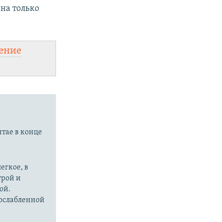
на только
ение
итае в конце
егкое, в
урой и
ой.
 ослабленной