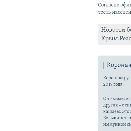
Согласно офи
треть населен
Новости б
Крым.Реа
Коронав
Коронавиру
2019 года.
Он вызывает
других – с с
кашлем. Это 
Большинство
иммунной си