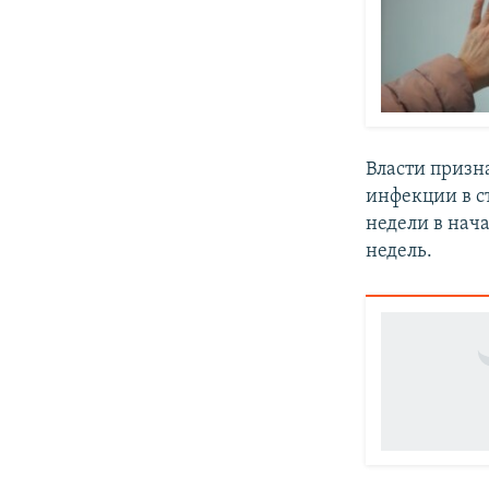
Власти призн
инфекции в с
недели в нач
недель.