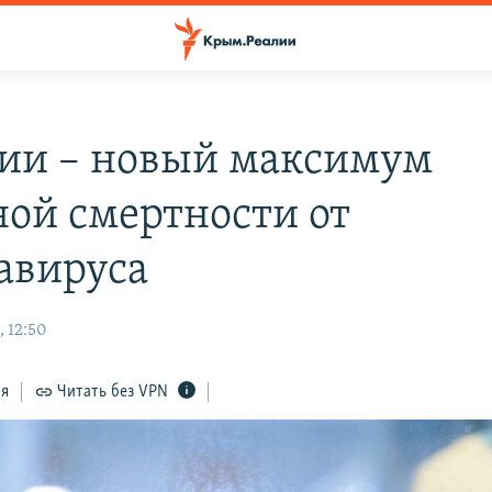
сии – новый максимум
ной смертности от
авируса
, 12:50
ся
Читать без VPN