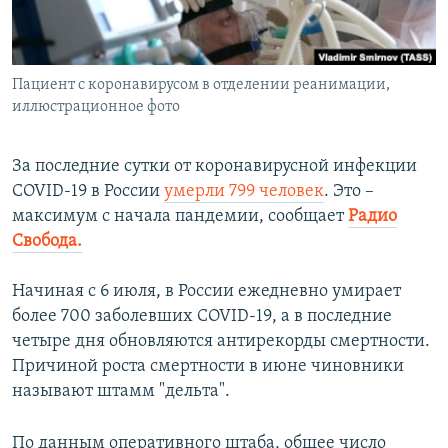
ПРИСОЕДИНЯЙТЕСЬ!
ПОБЕДИТЕЛЕЙ НЕ СУДЯТ?
КРЫМ.НЕПОКОРЕННЫЙ
Пациент с коронавирусом в отделении реанимации,
ELIFBE
иллюстрационное фото
УКРАИНСКАЯ ПРОБЛЕМА КРЫМА
Все сайты RFE/RL
За последние сутки от коронавирусной инфекции
COVID-19 в России
умерли 799 человек
. Это –
максимум с начала пандемии, сообщает
Радио
Свобода.
Начиная с 6 июля, в России ежедневно умирает
более 700 заболевших COVID-19, а в последние
четыре дня обновляются антирекорды смертности.
Причиной роста смертности в июне чиновники
называют штамм "дельта".
По данным оперативного штаба, общее число