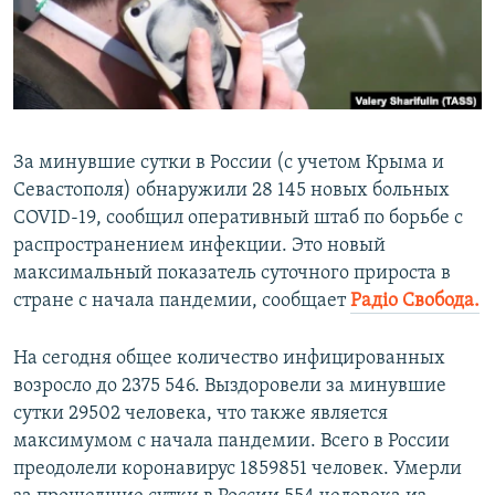
ПРИСОЕДИНЯЙТЕСЬ!
ПОБЕДИТЕЛЕЙ НЕ СУДЯТ?
КРЫМ.НЕПОКОРЕННЫЙ
ELIFBE
УКРАИНСКАЯ ПРОБЛЕМА КРЫМА
За минувшие сутки в России (с учетом Крыма и
Все сайты RFE/RL
Севастополя) обнаружили 28 145 новых больных
COVID-19, сообщил оперативный штаб по борьбе с
распространением инфекции. Это новый
максимальный показатель суточного прироста в
стране с начала пандемии, сообщает
Радіо Свобода.
На сегодня общее количество инфицированных
возросло до 2375 546. Выздоровели за минувшие
сутки 29502 человека, что также является
максимумом с начала пандемии. Всего в России
преодолели коронавирус 1859851 человек. Умерли