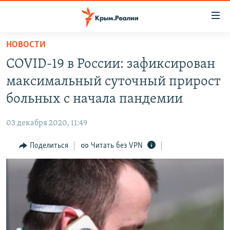
Доступность
ссылки
Вернуться
НОВОСТИ
к
НОВОСТИ
COVID-19 в России: зафиксирован
основному
СПЕЦПРОЕКТЫ
содержанию
максимальный суточный прирост
ВОДА
Вернутся
ГРУЗ 200
больных с начала пандемии
к
ИСТОРИЯ
КАРТА ВОЕННЫХ ОБЪЕКТОВ КРЫМА
главной
03 декабря 2020, 11:49
ЕЩЕ
11 ЛЕТ ОККУПАЦИИ КРЫМА. 11 ИСТОРИЙ СОПРОТИВЛЕНИЯ
навигации
Вернутся
Поделиться
Читать без VPN
РАДІО СВОБОДА
ИНТЕРАКТИВ
к
КАК ОБОЙТИ БЛОКИРОВКУ
ИНФОГРАФИКА
поиску
ТЕЛЕПРОЕКТ КРЫМ.РЕАЛИИ
Українською
СОВЕТЫ ПРАВОЗАЩИТНИКОВ
Qırımtatar
ПРОПАВШИЕ БЕЗ ВЕСТИ