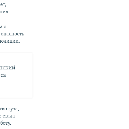
ет,
ния.
м о
 опасность
полиции.
анский
уса
во вуза,
е стала
боту.