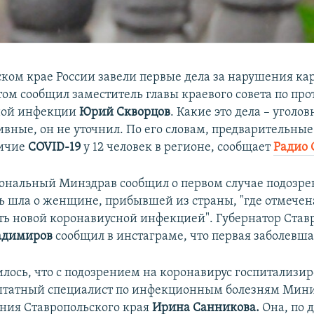
ском крае России завели первые дела за нарушения к
том сообщил заместитель главы краевого совета по пр
ной инфекции
Юрий Скворцов
. Какие это дела – уголо
вные, он не уточнил. По его словам, предварительные
личие
COVID-19
у 12 человек в регионе, сообщает
Радио 
иональный Минздрав сообщил о первом случае подозре
чь шла о женщине, прибывшей из страны, "где отмечен
ть новой коронавиусной инфекцией". Губернатор Став
адимиров
сообщил в инстаграме, что первая заболевша
лось, что с подозрением на коронавирус госпитализи
штатный специалист по инфекционным болезням Мини
ния Ставропольского края
Ирина Санникова.
Она, по 