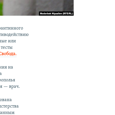
арантинного
отиводействию
вные или
 тесты
Свобода.
ния на
а
рополья
я — врач.
рована
стерства
данным