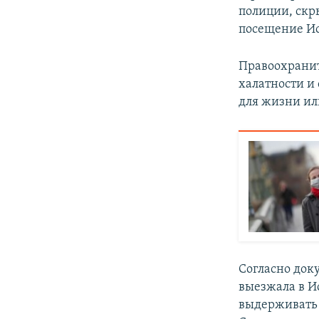
полиции, скры
посещение Ис
Правоохранит
халатности и
для жизни ил
Согласно доку
выезжала в Ис
выдерживать 