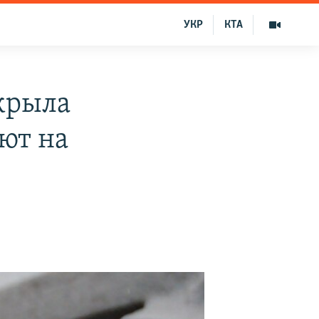
УКР
КТА
скрыла
ют на