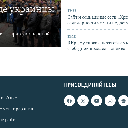
где украинцы
13:33
Сайт и социальные сети «Кр
солидарности» стали недост
щиты прав украинской
11:18
В Крыму снова снизят объем
свободной продажи топлива
ПРИСОЕДИНЯЙТЕСЬ!
и. О нас
омментирования
опирайта