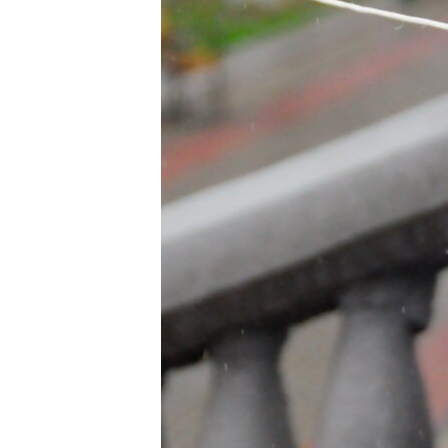
ПОБЕДИТЕЛЕЙ НЕ СУДЯТ?
КРЫМ.НЕПОКОРЕННЫЙ
ELIFBE
УКРАИНСКАЯ ПРОБЛЕМА КРЫМА