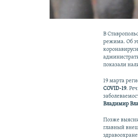
В Ставрополь
режима. Об э
коронавирус
администрати
показали на
19 марта рег
COVID-19
. Ре
заболеваемос
Владимир Вл
Позже выясни
главный вне
здравоохране