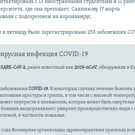
нтактировала с 13 иностранными студентами и 11 раб
рситета, где она преподает. Санникову 17 марта
овали с подозрением на коронавирус.
и в пятницу было зарегистрировано 253 заболевших CO
ирусная инфекция COVID-19
с
SARS-CoV-2
, ранее известный как
2019-nCoV
, обнаружили в К
 заболевания
COVID-19
. В некоторых случаях течение болезни л
имптомами простуды и гриппа, в том числе с высокой температ
может перерасти в пневмонию, которая может быть смертельн
 больных выздоравливает; умирают преимущественно люди с
стемой, в частности пожилые.
20 года Всемирная организация здравоохранения признала вс