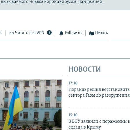
, вызываемого новым коронавирусом, пандемией.
ся
Читать без VPN
Follow us
Печать
НОВОСТИ
17:10
Израиль решил восстановить 
сектора Газы до разоружени
15:10
В ВСУ заявили о поражении 
склада в Крыму