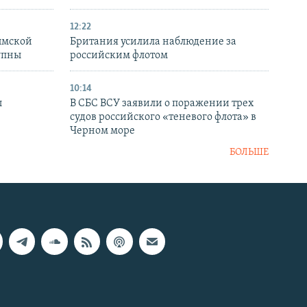
12:22
ымской
Британия усилила наблюдение за
упны
российским флотом
10:14
ы
В СБС ВСУ заявили о поражении трех
судов российского «теневого флота» в
Черном море
БОЛЬШЕ