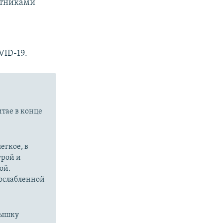
отниками
VID-19.
итае в конце
егкое, в
урой и
ой.
 ослабленной
пышку