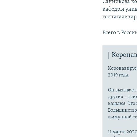
Санникова ко
кафедры униве
госпитализир
Всего в Росси
Коронав
Коронавиру
2019 года.
Он вызывает
других – с с
кашлем. Это 
Большинство
иммунной си
11 марта 20