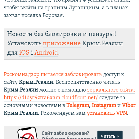
Украины заявляет, что армия РФ усиливает атаки,
чтобы выйти на границы Луганщины, а в планах –
захват поселка Боровая.
Новости без блокировки и цензуры!
Установить
приложение
Крым.Реалии
для
iOS
і
Android
.
Роскомнадзор пытается заблокировать
доступ к
сайту
Крым.Реалии
. Беспрепятственно читать
Крым.Реалии
можно с помощью
зеркального сайта:
https://d1dyc9ztra6xam.cloudfront.net/
следите за
основными новостями в
Telegram
,
Instagram
и
Viber
Крым.Реалии
. Рекомендуем вам
установить VPN
.
Сайт заблокирован?
читать >