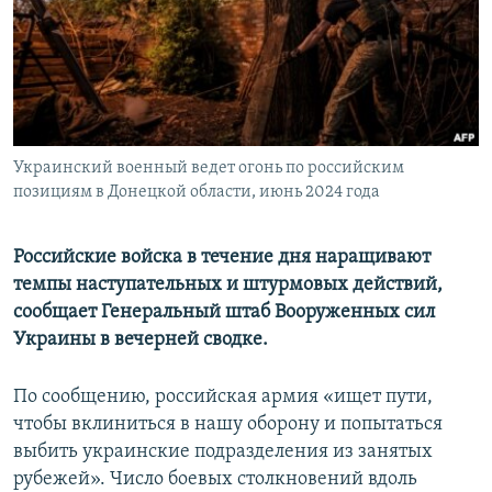
ПРИСОЕДИНЯЙТЕСЬ!
ПОБЕДИТЕЛЕЙ НЕ СУДЯТ?
КРЫМ.НЕПОКОРЕННЫЙ
ELIFBE
УКРАИНСКАЯ ПРОБЛЕМА КРЫМА
Все сайты RFE/RL
Украинский военный ведет огонь по российским
позициям в Донецкой области, июнь 2024 года
Российские войска в течение дня наращивают
темпы наступательных и штурмовых действий,
сообщает Генеральный штаб Вооруженных сил
Украины в вечерней сводке.
По сообщению, российская армия «ищет пути,
чтобы вклиниться в нашу оборону и попытаться
выбить украинские подразделения из занятых
рубежей». Число боевых столкновений вдоль