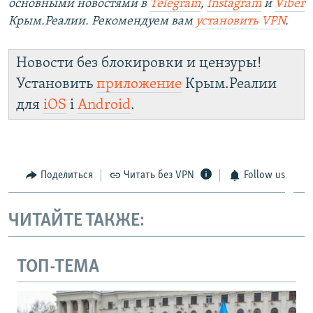
основными новостями в
Telegram
,
Instagram
и
Viber
Крым.Реалии. Рекомендуем вам
установить VPN
.
Новости без блокировки и цензуры!
Установить
приложение
Крым.Реалии
для
iOS
і
Android
.
Поделиться
Читать без VPN
Follow us
ЧИТАЙТЕ ТАКЖЕ:
ТОП-ТЕМА