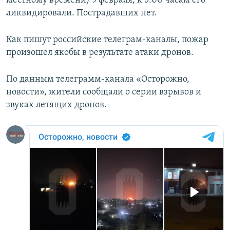
местному времени) 9 февраля, к 3:00 часам его
ПРИСОЕДИНЯЙТЕСЬ!
ПОБЕДИТЕЛЕЙ НЕ СУДЯТ?
ликвидировали. Пострадавших нет.
КРЫМ.НЕПОКОРЕННЫЙ
Как пишут российские телеграм-каналы, пожар
ELIFBE
произошел якобы в результате атаки дронов.
УКРАИНСКАЯ ПРОБЛЕМА КРЫМА
Все сайты RFE/RL
По данным телеграмм-канала «Осторожно,
новости», жители сообщали о серии взрывов и
звуках летящих дронов.