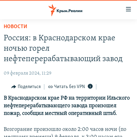
Доступность
ссылки
Вернуться
НОВОСТИ
к
НОВОСТИ
Россия: в Краснодарском крае
основному
СПЕЦПРОЕКТЫ
содержанию
ночью горел
ВОДА
Вернутся
ГРУЗ 200
нефтеперерабатывающий завод
к
ИСТОРИЯ
КАРТА ВОЕННЫХ ОБЪЕКТОВ КРЫМА
главной
09 февраля 2024, 11:29
ЕЩЕ
11 ЛЕТ ОККУПАЦИИ КРЫМА. 11 ИСТОРИЙ СОПРОТИВЛЕНИЯ
навигации
Вернутся
Поделиться
Читать без VPN
РАДІО СВОБОДА
ИНТЕРАКТИВ
к
В Краснодарском крае РФ на территории Ильского
КАК ОБОЙТИ БЛОКИРОВКУ
ИНФОГРАФИКА
поиску
нефтеперерабатывающего завода произошел
ТЕЛЕПРОЕКТ КРЫМ.РЕАЛИИ
пожар, сообщил местный оперативный штаб.
Українською
СОВЕТЫ ПРАВОЗАЩИТНИКОВ
Qırımtatar
Возгорание произошло около 2:00 часов ночи (по
ПРОПАВШИЕ БЕЗ ВЕСТИ