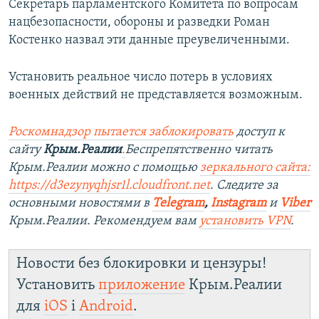
Секретарь парламентского Комитета по вопросам
нацбезопасности, обороны и разведки Роман
Костенко назвал эти данные преувеличенными.
Установить реальное число потерь в условиях
военных действий не представляется возможным.
Роскомнадзор пытается заблокировать
доступ к
сайту
Крым.Реалии
.
Беспрепятственно читать
Крым.Реалии можно с помощью
зеркального сайта:
https://d3ezynyqhjsr1l.cloudfront.net
. Следите за
основными новостями в
Telegram
,
Instagram
и
Viber
Крым.Реалии. Рекомендуем вам
установить VPN
.
Новости без блокировки и цензуры!
Установить
приложение
Крым.Реалии
для
iOS
і
Android
.