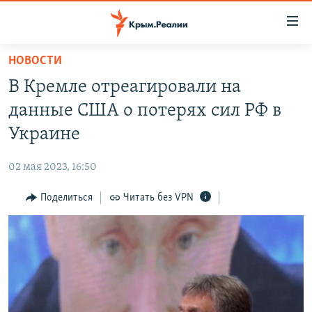
Доступность
ссылки
Вернуться
НОВОСТИ
к
НОВОСТИ
В Кремле отреагировали на
основному
СПЕЦПРОЕКТЫ
содержанию
данные США о потерях сил РФ в
ВОДА
Вернутся
ГРУЗ 200
Украине
к
ИСТОРИЯ
КАРТА ВОЕННЫХ ОБЪЕКТОВ КРЫМА
главной
02 мая 2023, 16:50
ЕЩЕ
11 ЛЕТ ОККУПАЦИИ КРЫМА. 11 ИСТОРИЙ СОПРОТИВЛЕНИЯ
навигации
Вернутся
Поделиться
Читать без VPN
РАДІО СВОБОДА
ИНТЕРАКТИВ
к
КАК ОБОЙТИ БЛОКИРОВКУ
ИНФОГРАФИКА
поиску
ТЕЛЕПРОЕКТ КРЫМ.РЕАЛИИ
Українською
СОВЕТЫ ПРАВОЗАЩИТНИКОВ
Qırımtatar
ПРОПАВШИЕ БЕЗ ВЕСТИ