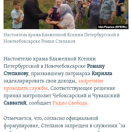
ПРИСОЕДИНЯЙТЕСЬ!
ПОБЕДИТЕЛЕЙ НЕ СУДЯТ?
КРЫМ.НЕПОКОРЕННЫЙ
ELIFBE
Настоятель храма Блаженной Ксении Петербургской в
УКРАИНСКАЯ ПРОБЛЕМА КРЫМА
Новочебоксарске Роман Степанов
Все сайты RFE/RL
Настоятелю храма Блаженной Ксении
Петербургской в Новочебоксарске
Роману
Степанову
, призвавшему патриарха
Кирилла
задекларировать свои доходы,
запретили
проводить службы
. Соответствующее решение
принял митрополит Чебоксарский и Чувашский
Савватий
, сообщает
Радио Свобода.
Отмечается, что, согласно официальной
формулировке, Степанов запрещен в служении "за