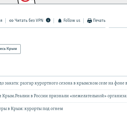
ся
Читать без VPN
Follow us
Печать
есь Крым
до заката: разгар курортного сезона в крымском селе на фоне
и Крым.Реалии в России признали «нежелательной» организ
ры в Крым: курорты под огнем