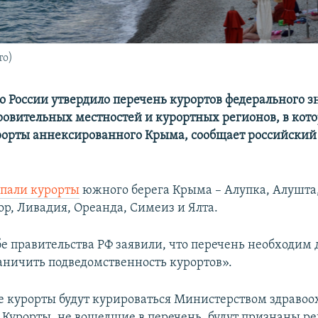
то)
о России утвердило перечень курортов федерального з
ровительных местностей и курортных регионов, в кот
орты аннексированного Крыма, сообщает российский
.
пали курорты
южного берега Крыма – Алупка, Алушта,
р, Ливадия, Ореанда, Симеиз и Ялта.
е правительства РФ заявили, что перечень необходим д
аничить подведомственность курортов».
 курорты будут курироваться Министерством здраво
). Курорты, не вошедшие в перечень, будут признаны 