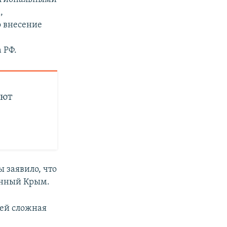
,
о внесение
 РФ.
ают
 заявило, что
анный Крым.
ией сложная