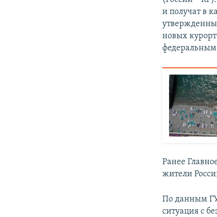
и получат в 
утвержденный
новых курорт
федеральным 
Ранее Главно
жители Росси
По данным ГУ
ситуация с бе