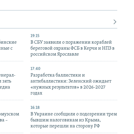
19:15
бинские
В СБУ заявили о поражении кораблей
нные с
береговой охраны ФСБ в Керчи и НПЗ в
российском Ярославле
17:40
енерал-
Разработка баллистики и
 зять
антибаллистики: Зеленский ожидает
медиа
«нужных результатов» в 2026-2027
годах
16:18
Ормузском
В Украине сообщили о подозрении трем
ва –
бывшим налоговикам из Крыма,
которые перешли на сторону РФ