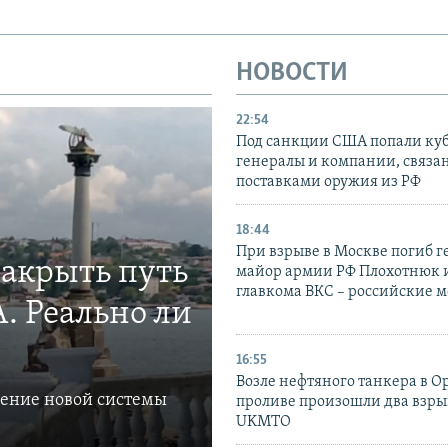
НОВОСТИ
22:54
Под санкции США попали ку
генералы и компании, связа
поставками оружия из РФ
18:44
При взрыве в Москве погиб г
закрыть путь
майор армии РФ Плохотнюк и
главкома ВКС – российские 
. Реально ли
16:55
Возле нефтяного танкера в 
ление новой системы
проливе произошли два взры
UKMTO