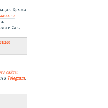
упацию Крыма
массово
и.
рии и Сак.
ение
го сайта:
ми в
Telegram
,