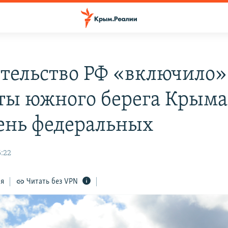
тельство РФ «включило»
ты южного берега Крыма
ень федеральных
6:22
ся
Читать без VPN