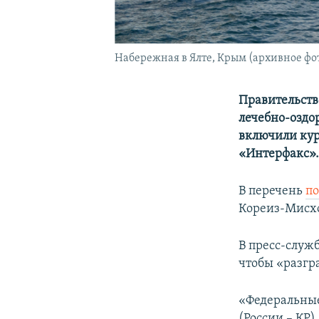
Набережная в Ялте, Крым (архивное фо
Правительств
лечебно-оздо
включили кур
«Интерфакс»
В перечень
по
Кореиз-Мисхо
В пресс-служб
чтобы «разгр
«Федеральные
(России – КР