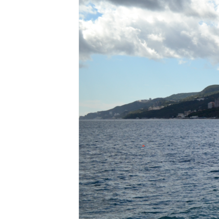
ПОБЕДИТЕЛЕЙ НЕ СУДЯТ?
КРЫМ.НЕПОКОРЕННЫЙ
ELIFBE
УКРАИНСКАЯ ПРОБЛЕМА КРЫМА