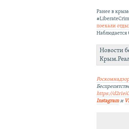
Ранее в кры
#LiberateCrim
поехали отды
Наблюдается 
Новости б
Крым.Реа
Роскомнадзор
Беспрепятств
https://d2r1ei
Instagram
и
V