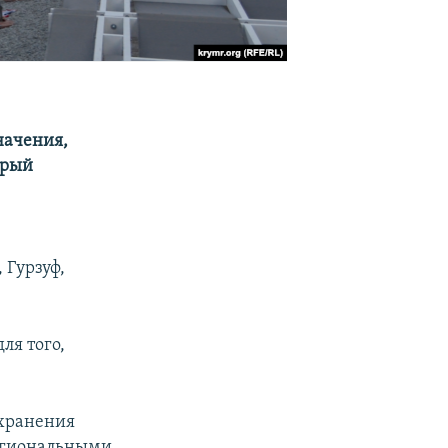
начения,
орый
 Гурзуф,
ля того,
охранения
региональными