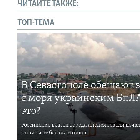
ЧИТАЙТЕ ТАКЖЕ:
ТОП-ТЕМА
В Севастополе обещают 
с моря украинским БпЛА
это?
Российские власти города анонсировали появ
защиты от беспилотников