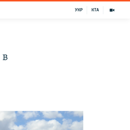
УКР
КТА
 в