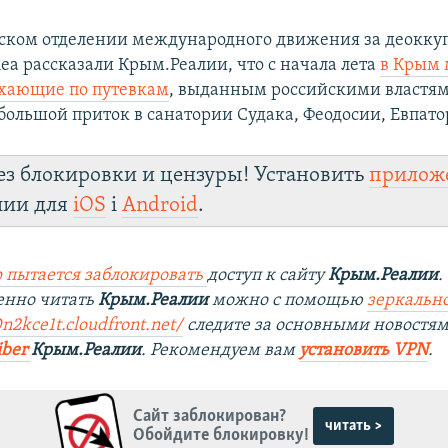
мском отделении международного движения за деокк
ea рассказали Крым.Реалии, что с начала лета
в Крым 
хающие по путевкам
, выданным российскими властям
большой приток в санатории Судака, Феодосии, Евпато
ез блокировки и цензуры! Установить
прилож
лии для
iOS
і
Android
.
 пытается заблокировать
доступ к сайту
Крым.Реалии
.
енно читать
Крым.Реалии
можно с помощью
зеркально
0n2kce1t.cloudfront.net/
следите за основными новостя
iber
Крым.Реалии
. Рекомендуем вам
установить VPN
.
Сайт заблокирован?
читать >
Обойдите блокировку!