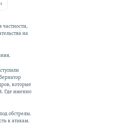
в частности,
ательства на
ания.
иступили
убернатор
дров, которые
й. Где именно
под обстрелы.
ть к атакам.