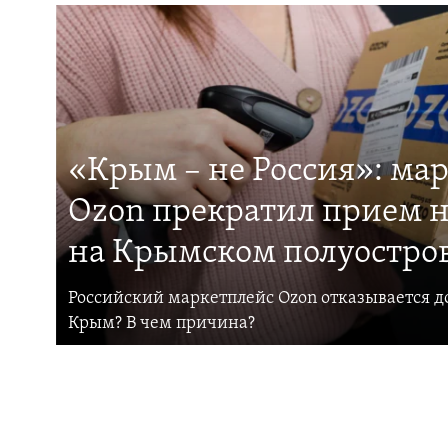
«Крым – не Россия»: ма
Ozon прекратил прием н
на Крымском полуостро
Российский маркетплейс Ozon отказывается до
Крым? В чем причина?