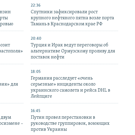
22:36
ензин
Спутники зафиксировали рост
ерты
крупного нефтяного пятна возле порта
оровью
Тамань в Краснодарском крае РФ
20:40
розит
Турция и Ирак ведут переговоры об
вастополя»
альтернативе Ормузскому проливу для
поставок нефти
18:05
Германия расследует «очень
вия» для
серьезные» инциденты около
украинского самолета и рейса DHL в
Лейпциге
16:45
 двум
Путин провел перестановки в
госизмене –
руководстве группировок, воюющих
против Украины