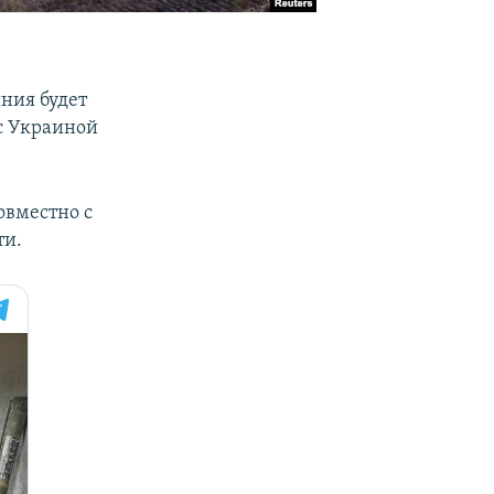
иния будет
 с Украиной
овместно с
ти.