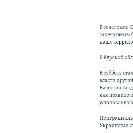
В телеграме С
запечатлены 
нашу террито
В Курской обл
В субботу ст
власти друго
Вячеслав Гла
как правило 
устанавливаю
Приграничные
Украинская с