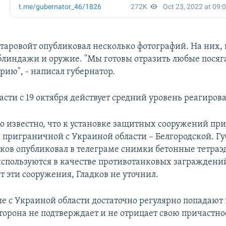
таровойт опубликовал несколько фотографий. На них, 
блиндажи и оружие. "Мы готовы отразить любые посяг
рию", - написал губернатор.
асти с 19 октября действует средний уровень реагиров
ало известно, что к установке защитных сооружений пр
й приграничной с Украиной области – Белгородской. Г
дков опубликовал в телеграме снимки бетонные тетраэ
используются в качестве противотанковых заграждени
т эти сооружения, Гладков не уточнил.
 с Украиной области достаточно регулярно попадают 
торона не подтверждает и не отрицает свою причастнос