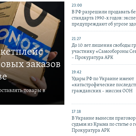
23:00
В РФ разрешили продавать б
стандарта 1990-х годов: эксп
предупреждают об угрозе зд
21:27
До 10 лет лишения свободы г
ркетплейс
участнику «Самообороны Се
– Прокуратура АРК
овых заказов
19:42
ве
Удары РФ по Украине имеют
«катастрофические последст
ставлять товары в
гражданских – миссия ООН
17:18
В Украине вынесли приговор
судьям из Крыма по статье о 
Прокуратура АРК