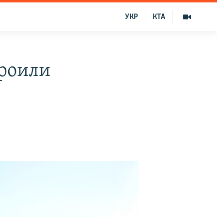
УКР
КТА
троили