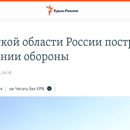
ской области России пос
инии обороны
 16:14
ся
Читать без VPN