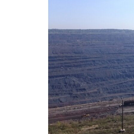
ПОБЕДИТЕЛЕЙ НЕ СУДЯТ?
КРЫМ.НЕПОКОРЕННЫЙ
ELIFBE
УКРАИНСКАЯ ПРОБЛЕМА КРЫМА