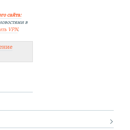
го сайта:
новостями в
ить
VPN
.
ение