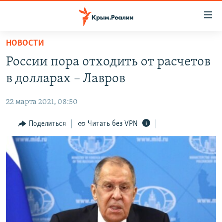
Доступность
ссылки
Вернуться
НОВОСТИ
к
НОВОСТИ
России пора отходить от расчетов
основному
СПЕЦПРОЕКТЫ
содержанию
в долларах – Лавров
ВОДА
Вернутся
ГРУЗ 200
к
22 марта 2021, 08:50
ИСТОРИЯ
КАРТА ВОЕННЫХ ОБЪЕКТОВ КРЫМА
главной
ЕЩЕ
Поделиться
Читать без VPN
11 ЛЕТ ОККУПАЦИИ КРЫМА. 11 ИСТОРИЙ СОПРОТИВЛЕНИЯ
навигации
Вернутся
РАДІО СВОБОДА
ИНТЕРАКТИВ
к
КАК ОБОЙТИ БЛОКИРОВКУ
ИНФОГРАФИКА
поиску
ТЕЛЕПРОЕКТ КРЫМ.РЕАЛИИ
Українською
СОВЕТЫ ПРАВОЗАЩИТНИКОВ
Qırımtatar
ПРОПАВШИЕ БЕЗ ВЕСТИ