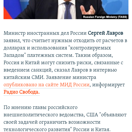
ПРИСОЕДИНЯЙТЕСЬ!
ПОБЕДИТЕЛЕЙ НЕ СУДЯТ?
КРЫМ.НЕПОКОРЕННЫЙ
ELIFBE
Министр иностранных дел России
Сергей Лавров
УКРАИНСКАЯ ПРОБЛЕМА КРЫМА
заявил, что считает нужным отходить от расчетов в
Все сайты RFE/RL
долларах и использования "контролируемых
Западом" платежных систем. Таким образом,
Россия и Китай могут снизить риски, связанные с
введением санкций, сказал Лавров в интервью
китайским СМИ. Заявление министра
опубликовано на сайте МИД России
, информирует
Радио Свобода.
По мнению главы российского
внешнеполитического ведомства, США "объявляют
своей задачей ограничить возможности
технологического развития" России и Китая.