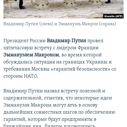
ПРИСОЕДИНЯЙТЕСЬ!
ПОБЕДИТЕЛЕЙ НЕ СУДЯТ?
КРЫМ.НЕПОКОРЕННЫЙ
Владимир Путин (слева) и Эммануэль Макрон (справа)
ELIFBE
УКРАИНСКАЯ ПРОБЛЕМА КРЫМА
Президент России
Владимир Путин
провел
Все сайты RFE/RL
пятичасовую встречу с лидером Франции
Эммануэлем Макроном
, во время которой
обсуждалась ситуация на границах Украины и
требования Москвы «гарантий безопасности» со
стороны НАТО.
Владимир Путин назвал встречу полезной и
содержательной, отметив, что некоторые идеи
Эммануэля Макрона могут лечь в основу
дальнейших совместных шагов по обеспечению
гарантий, которые будут предприняты в
ближайшие дни. Лидеры договорились