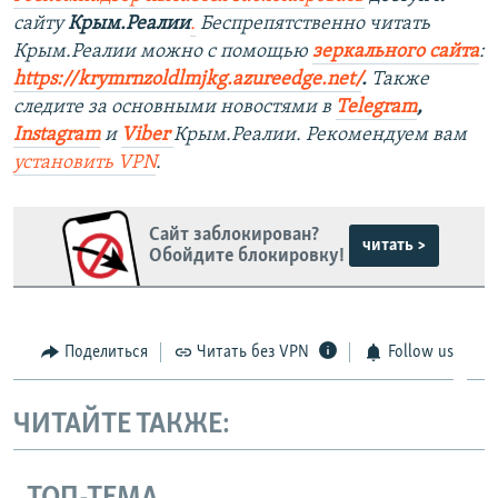
сайту
Крым.Реалии
.
Беспрепятственно читать
Крым.Реалии можно с помощью
зеркального сайта
:
https://krymrnzoldlmjkg.azureedge.net/
.
Также
следите за основными новостями в
Telegram
,
Instagram
и
Viber
Крым.Реалии. Рекомендуем вам
установить
VPN
.
Сайт заблокирован?
читать >
Обойдите блокировку!
Поделиться
Читать без VPN
Follow us
ЧИТАЙТЕ ТАКЖЕ: