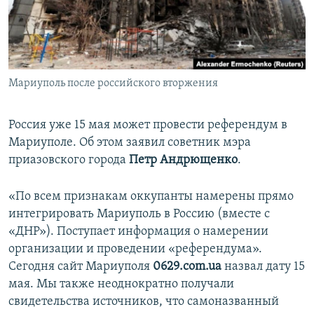
ПРИСОЕДИНЯЙТЕСЬ!
ПОБЕДИТЕЛЕЙ НЕ СУДЯТ?
КРЫМ.НЕПОКОРЕННЫЙ
ELIFBE
Мариуполь после российского вторжения
УКРАИНСКАЯ ПРОБЛЕМА КРЫМА
Все сайты RFE/RL
Россия уже 15 мая может провести референдум в
Мариуполе. Об этом заявил советник мэра
приазовского города
Петр Андрющенко
.
«По всем признакам оккупанты намерены прямо
интегрировать Мариуполь в Россию (вместе с
«ДНР»). Поступает информация о намерении
организации и проведении «референдума».
Сегодня сайт Мариуполя
0629.com.ua
назвал дату 15
мая. Мы также неоднократно получали
свидетельства источников, что самоназванный