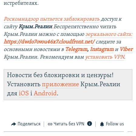
истребителях.
Роскомнадзор пытается заблокировать
доступ к
сайту
Крым.Реалии
.
Беспрепятственно читать
Крым.Реалии можно с помощью
зеркального сайта:
https://dwdo7ovou46x7.cloudfront.net/
следите за
основными новостями в
Telegram
,
Instagram
и
Viber
Крым.Реалии. Рекомендуем вам
установить VPN
.
Новости без блокировки и цензуры!
Установить
приложение
Крым.Реалии
для
iOS
і
Android
.
Поделиться
Читать без VPN
Follow us