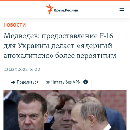
Доступность
ссылки
Вернуться
НОВОСТИ
к
НОВОСТИ
Медведев: предоставление F-16
основному
СПЕЦПРОЕКТЫ
содержанию
для Украины делает «ядерный
ВОДА
Вернутся
ГРУЗ 200
апокалипсис» более вероятным
к
ИСТОРИЯ
КАРТА ВОЕННЫХ ОБЪЕКТОВ КРЫМА
главной
23 мая 2023, 16:00
ЕЩЕ
11 ЛЕТ ОККУПАЦИИ КРЫМА. 11 ИСТОРИЙ СОПРОТИВЛЕНИЯ
навигации
Вернутся
Поделиться
Читать без VPN
РАДІО СВОБОДА
ИНТЕРАКТИВ
к
КАК ОБОЙТИ БЛОКИРОВКУ
ИНФОГРАФИКА
поиску
ТЕЛЕПРОЕКТ КРЫМ.РЕАЛИИ
Українською
СОВЕТЫ ПРАВОЗАЩИТНИКОВ
Qırımtatar
ПРОПАВШИЕ БЕЗ ВЕСТИ