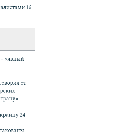
налистами 16
 – «явный
говорил от
арских
страну».
Украину 24
атакованы