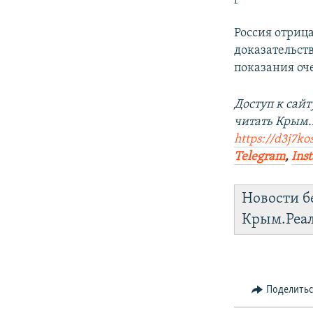
Россия отриц
доказательст
показания оч
Доступ к сай
читать Крым
https://d3j7ko
Telegram
,
Ins
Новости б
Крым.Реа
Поделить