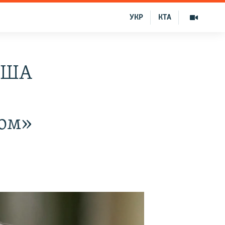
УКР
КТА
 США
ком»