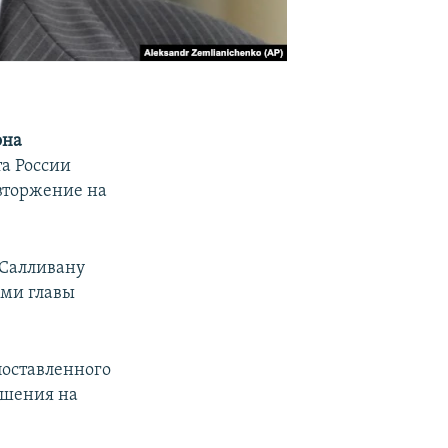
она
та России
вторжение на
 Салливану
ями главы
поставленного
ошения на