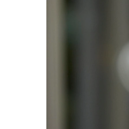
ПОБЕДИТЕЛЕЙ НЕ СУДЯТ?
КРЫМ.НЕПОКОРЕННЫЙ
ELIFBE
УКРАИНСКАЯ ПРОБЛЕМА КРЫМА