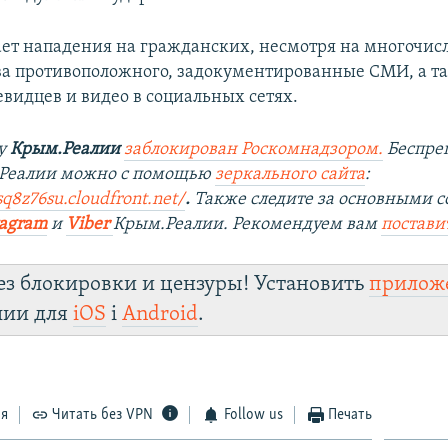
ает нападения на гражданских, несмотря на многочи
ва противоположного, задокументированные СМИ, а т
евидцев и видео в социальных сетях.
ту
Крым.Реалии
заблокирован Роскомнадзором.
Беспре
.Реалии можно с помощью
зеркального сайта
:
sq8z76su.cloudfront.net/
.
Также следите за основными 
tagram
и
Viber
Крым.Реалии. Рекомендуем вам
постави
ез блокировки и цензуры! Установить
прилож
лии для
iOS
і
Android
.
ся
Читать без VPN
Follow us
Печать