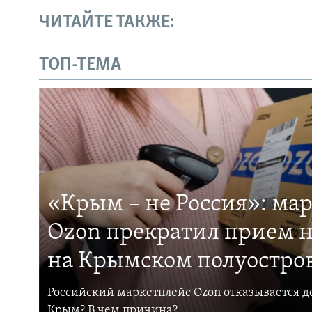
ЧИТАЙТЕ ТАКЖЕ:
ТОП-ТЕМА
«Крым – не Россия»: ма
Ozon прекратил прием н
на Крымском полуостро
Российский маркетплейс Ozon отказывается до
Крым? В чем причина?