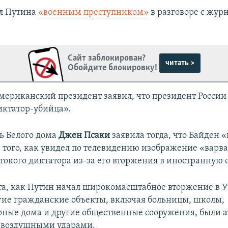
л Путина
«военным преступником»
в разговоре с жур
Сайт заблокирован?
читать >
Обойдите блокировку!
американский президент заявил, что президент России
иктатор-убийца».
ь Белого дома
Джен Псаки
заявила тогда, что Байден «
е того, как увидел по телевидению изображение «варв
токого диктатора из-за его вторжения в иностранную 
та, как Путин начал широкомасштабное вторжение в 
гие гражданские объекты, включая больницы, школы,
ные дома и другие общественные сооружения, были 
 воздушными ударами.