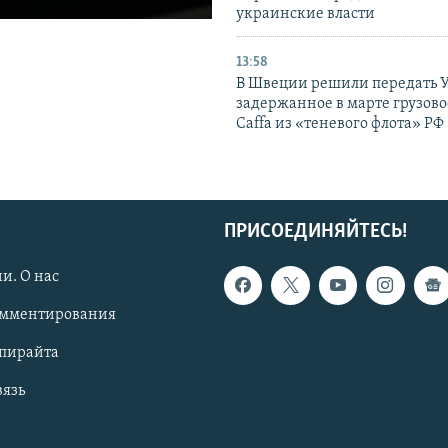
украинские власти
13:58
В Швеции решили передать 
задержанное в марте грузово
Caffa из «теневого флота» РФ
ПРИСОЕДИНЯЙТЕСЬ!
и. О нас
омментирования
опирайта
вязь