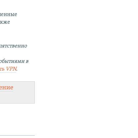
сленные
акже
пятственно
событиями в
ть
VPN
.
ение