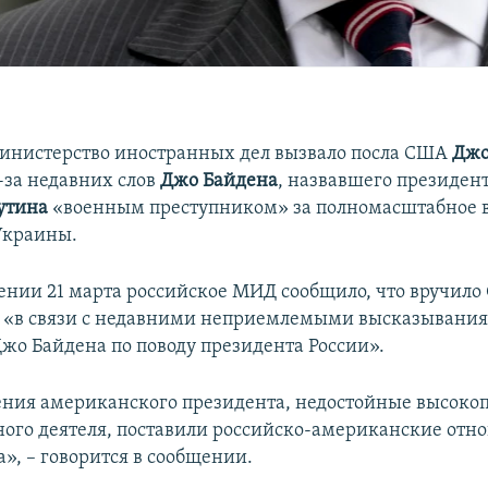
инистерство иностранных дел вызвало посла США
Дж
-за недавних слов
Джо Байдена
, назвавшего президен
утина
«военным преступником» за полномасштабное 
Украины.
лении 21 марта российское МИД сообщило, что вручило
а «в связи с недавними неприемлемыми высказывани
Джо Байдена по поводу президента России».
ения американского президента, недостойные высоко
ного деятеля, поставили российско-американские отн
», – говорится в сообщении.