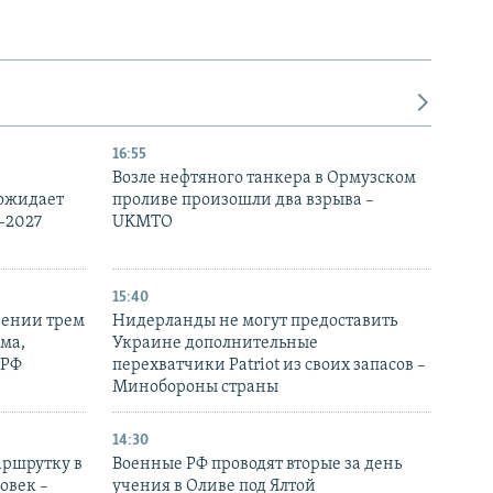
16:55
Возле нефтяного танкера в Ормузском
 ожидает
проливе произошли два взрыва –
-2027
UKMTO
15:40
рении трем
Нидерланды не могут предоставить
ма,
Украине дополнительные
 РФ
перехватчики Patriot из своих запасов –
Минобороны страны
14:30
аршрутку в
Военные РФ проводят вторые за день
овек –
учения в Оливе под Ялтой