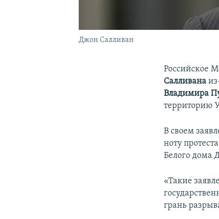
Джон Салливан
Российское М
Салливана
из
Владимира П
территорию 
В своем заяв
ноту протест
Белого дома 
«Такие заявл
государствен
грань разрыва