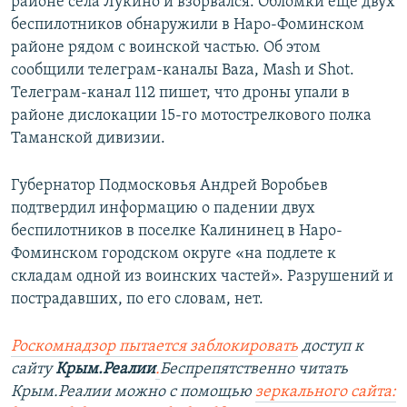
районе села Лукино и взорвался. Обломки еще двух
беспилотников обнаружили в Наро-Фоминском
районе рядом с воинской частью. Об этом
сообщили телеграм-каналы Baza, Mash и Shot.
Телеграм-канал 112 пишет, что дроны упали в
районе дислокации 15-го мотострелкового полка
Таманской дивизии.
Губернатор Подмосковья Андрей Воробьев
подтвердил информацию о падении двух
беспилотников в поселке Калининец в Наро-
Фоминском городском округе «на подлете к
складам одной из воинских частей». Разрушений и
пострадавших, по его словам, нет.
Роскомнадзор пытается заблокировать
доступ к
сайту
Крым.Реалии
.
Беспрепятственно читать
Крым.Реалии можно с помощью
зеркального сайта: