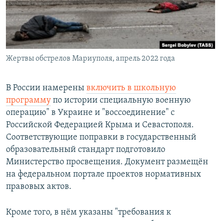
ПРИСОЕДИНЯЙТЕСЬ!
ПОБЕДИТЕЛЕЙ НЕ СУДЯТ?
КРЫМ.НЕПОКОРЕННЫЙ
ELIFBE
Жертвы обстрелов Мариуполя, апрель 2022 года
УКРАИНСКАЯ ПРОБЛЕМА КРЫМА
Все сайты RFE/RL
В России намерены
включить в школьную
программу
по истории специальную военную
операцию" в Украине и "воссоединение" с
Российской Федерацией Крыма и Севастополя.
Соответствующие поправки в государственный
образовательный стандарт подготовило
Министерство просвещения. Документ размещён
на федеральном портале проектов нормативных
правовых актов.
Кроме того, в нём указаны "требования к