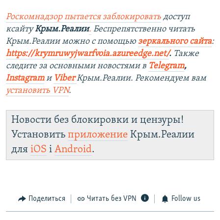
Роскомнадзор пытается заблокировать
доступ
ксайту
Крым.Реалии
.
Беспрепятственно читать
Крым.Реалии можно с помощью
зеркального сайта
:
https://krymruwyjwarfvoia.azureedge.net/
.
Также
следите за основными новостями в
Telegram
,
Instagram
и
Viber
Крым.Реалии. Рекомендуем вам
установить
VPN
.
Новости без блокировки и цензуры!
Установить
приложение
Крым.Реалии
для
iOS
і
Android
.
Поделиться
Читать без VPN
Follow us