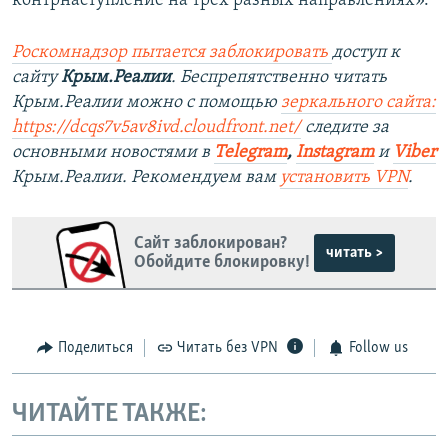
контрнаступление на трех разных направлениях».
Роскомнадзор пытается заблокировать
доступ к
сайту
Крым.Реалии
. Беспрепятственно читать
Крым.Реалии можно с помощью
зеркального сайта:
https://dcqs7v5av8ivd.cloudfront.net/
следите за
основными новостями в
Telegram
,
Instagram
и
Viber
Крым.Реалии. Рекомендуем вам
установить VPN
.
Сайт заблокирован?
читать >
Обойдите блокировку!
Поделиться
Читать без VPN
Follow us
ЧИТАЙТЕ ТАКЖЕ: