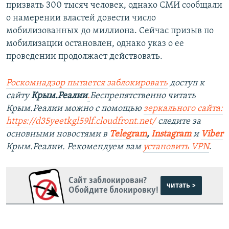
призвать 300 тысяч человек, однако СМИ сообщали
о намерении властей довести число
мобилизованных до миллиона. Сейчас призыв по
мобилизации остановлен, однако указ о ее
проведении продолжает действовать.
Роскомнадзор пытается заблокировать
доступ к
сайту
Крым.Реалии
.
Беспрепятственно читать
Крым.Реалии можно с помощью
зеркального сайта:
https://d35yeetkgl59lf.cloudfront.net/
следите за
основными новостями в
Telegram
,
Instagram
и
Viber
Крым.Реалии. Рекомендуем вам
установить VPN
.
Сайт заблокирован?
читать >
Обойдите блокировку!