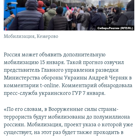
ПРИСОЕДИНЯЙТЕСЬ!
ПОБЕДИТЕЛЕЙ НЕ СУДЯТ?
КРЫМ.НЕПОКОРЕННЫЙ
ELIFBE
Мобилизация, Кемерово
УКРАИНСКАЯ ПРОБЛЕМА КРЫМА
Все сайты RFE/RL
Россия может объявить дополнительную
мобилизацию 15 января. Такой прогноз озвучил
представитель Главного управления разведки
Министерства обороны Украины Андрей Черняк в
комментарии t-online. Комментарий обнародовала
пресс-служба украинского ГУР 7 января.
«По его словам, в Вооруженные силы страны-
террориста будут мобилизованы до полумиллиона
россиян. Мобилизация, проект указа о которой уже
существует, на этот раз будет также проходить в