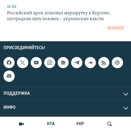
15:02
Российский дрон атаковал маршрутку в Херсоне,
пострадали пять человек – украинские власти
БОЛЬШЕ
ПРИСОЕДИНЯЙТЕСЬ!
ПОДДЕРЖКА
ИНФО
UTC+3
Copyright Крым.Реалии, 2026 | Все права защищены.
КТА
УКР