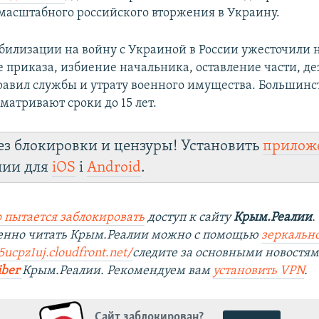
масштабного российского вторжения в Украину.
билизации на войну с Украиной в России ужесточили 
 приказа, избиение начальника, оставление части, де
авил службы и утрату военного имущества. Большинст
матривают сроки до 15 лет.
ез блокировки и цензуры! Установить
прилож
лии для
iOS
і
Android
.
 пытается заблокировать
доступ к сайту
Крым.Реалии
.
венно читать Крым.Реалии можно с помощью
зеркально
5ucpz1uj.cloudfront.net/
следите за основными новостя
iber
Крым.Реалии. Рекомендуем вам
установить VPN
.
Сайт заблокирован?