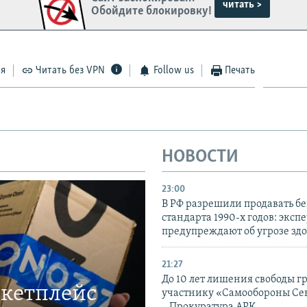
читать >
Обойдите блокировку!
ся
Читать без VPN
Follow us
Печать
НОВОСТИ
23:00
В РФ разрешили продавать б
стандарта 1990-х годов: эксп
предупреждают об угрозе зд
21:27
До 10 лет лишения свободы г
ркетплейс
участнику «Самообороны Се