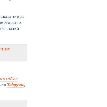
наказание за
зертирство,
во статей
ение
го сайта:
ми в
Telegram
,