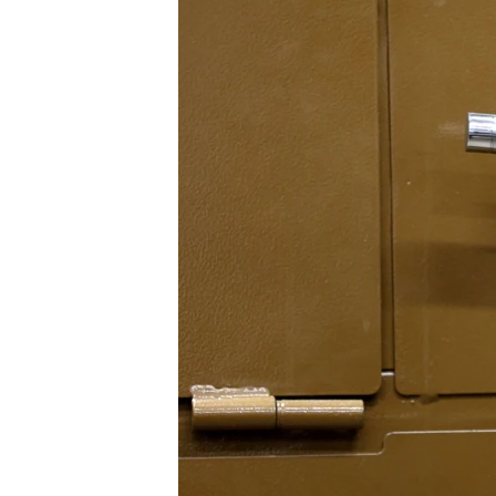
ПОБЕДИТЕЛЕЙ НЕ СУДЯТ?
КРЫМ.НЕПОКОРЕННЫЙ
ELIFBE
УКРАИНСКАЯ ПРОБЛЕМА КРЫМА