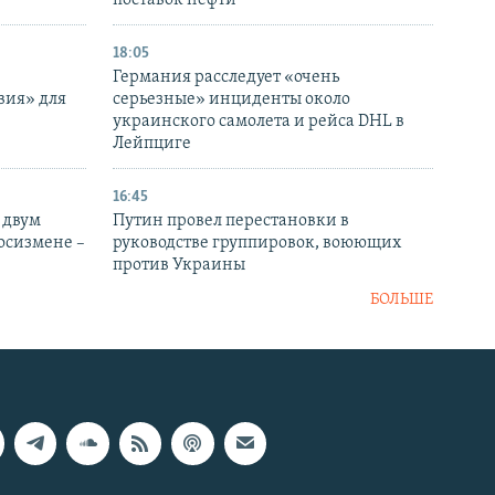
поставок нефти
18:05
Германия расследует «очень
вия» для
серьезные» инциденты около
украинского самолета и рейса DHL в
Лейпциге
16:45
 двум
Путин провел перестановки в
госизмене –
руководстве группировок, воюющих
против Украины
БОЛЬШЕ