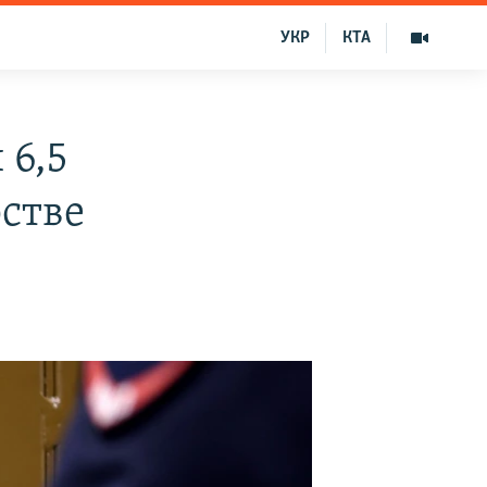
УКР
КТА
 6,5
рстве