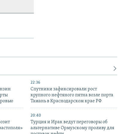
22:36
ензин
Спутники зафиксировали рост
ерты
крупного нефтяного пятна возле порта
оровью
Тамань в Краснодарском крае РФ
20:40
розит
Турция и Ирак ведут переговоры об
вастополя»
альтернативе Ормузскому проливу для