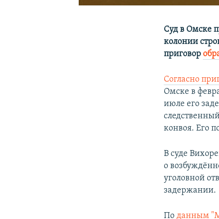
Суд в Омске 
колонии строг
приговор
обр
Согласно при
Омске в февра
июле его зад
следственный
конвоя. Его п
В суде Вихоре
о возбуждённо
уголовной от
задержании.
По
данным "