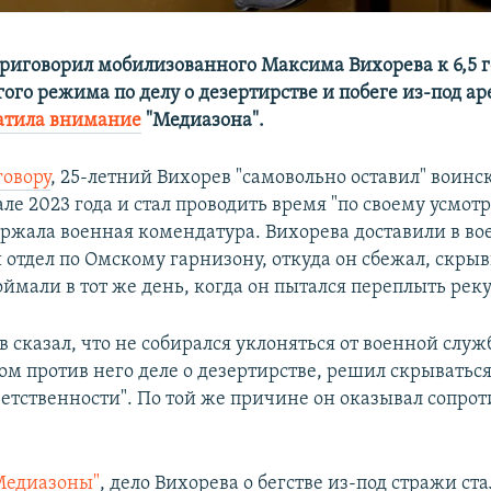
приговорил мобилизованного Максима Вихорева к 6,5 
ого режима по делу о дезертирстве и побеге из-под ар
атила внимание
"Медиазона".
говору
, 25-летний Вихорев "самовольно оставил" воинс
ле 2023 года и стал проводить время "по своему усмот
ержала военная комендатура. Вихорева доставили в в
 отдел по Омскому гарнизону, откуда он сбежал, скры
оймали в тот же день, когда он пытался переплыть реку
в сказал, что не собирался уклоняться от военной служ
м против него деле о дезертирстве, решил скрываться,
ветственности". По той же причине он оказывал сопро
Медиазоны"
, дело Вихорева о бегстве из-под стражи ст