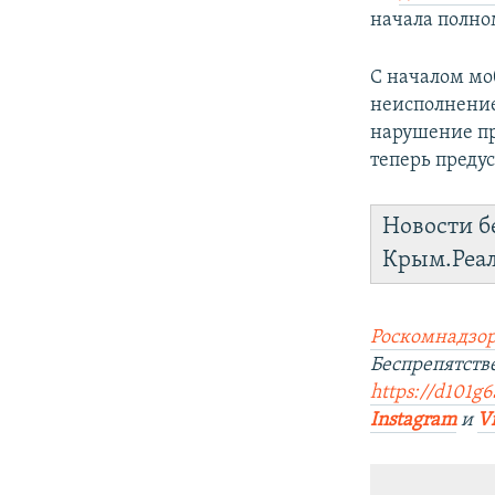
начала полно
С началом мо
неисполнение
нарушение пр
теперь предус
Новости б
Крым.Реа
Роскомнадзор
Беспрепятст
https://d101g6
Instagram
и
V