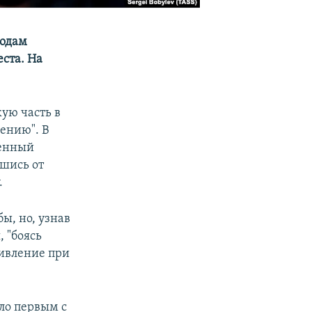
годам
еста. На
кую часть в
рению". В
оенный
вшись от
.
бы, но, узнав
 "боясь
тивление при
ало первым с