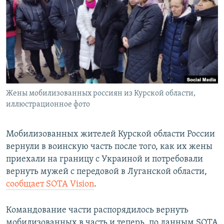
ПРИСОЕДИНЯЙТЕСЬ!
ПОБЕДИТЕЛЕЙ НЕ СУДЯТ?
КРЫМ.НЕПОКОРЕННЫЙ
ELIFBE
УКРАИНСКАЯ ПРОБЛЕМА КРЫМА
Все сайты RFE/RL
Жены мобилизованных россиян из Курской области,
иллюстрационное фото
Мобилизованных жителей Курской области России
вернули в воинскую часть после того, как их жены
приехали на границу с Украиной и потребовали
вернуть мужей с передовой в Луганской области,
сообщает SOTA Vision
.
Командование части распорядилось вернуть
мобилизованных в часть и теперь, по данным SOTA