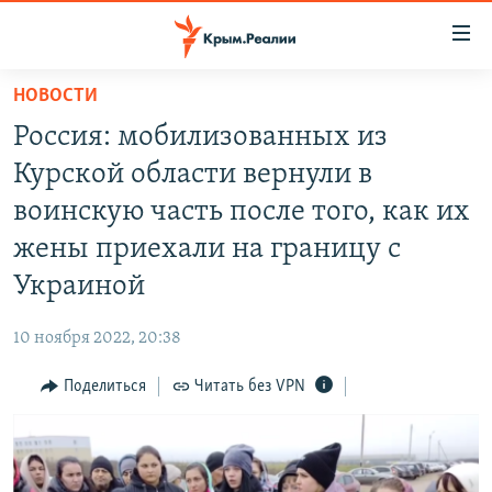
Доступность
ссылки
Вернуться
НОВОСТИ
к
НОВОСТИ
Россия: мобилизованных из
основному
СПЕЦПРОЕКТЫ
содержанию
Курской области вернули в
ВОДА
Вернутся
ГРУЗ 200
воинскую часть после того, как их
к
ИСТОРИЯ
КАРТА ВОЕННЫХ ОБЪЕКТОВ КРЫМА
жены приехали на границу с
главной
ЕЩЕ
11 ЛЕТ ОККУПАЦИИ КРЫМА. 11 ИСТОРИЙ СОПРОТИВЛЕНИЯ
навигации
Украиной
Вернутся
РАДІО СВОБОДА
ИНТЕРАКТИВ
к
10 ноября 2022, 20:38
КАК ОБОЙТИ БЛОКИРОВКУ
ИНФОГРАФИКА
поиску
Поделиться
Читать без VPN
ТЕЛЕПРОЕКТ КРЫМ.РЕАЛИИ
Українською
СОВЕТЫ ПРАВОЗАЩИТНИКОВ
Qırımtatar
ПРОПАВШИЕ БЕЗ ВЕСТИ