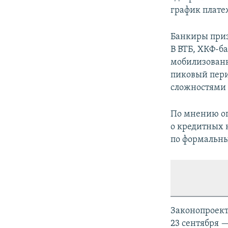
график плате
Банкиры приз
В ВТБ, ХКФ-б
мобилизованн
пиковый пери
сложностями 
По мнению оп
о кредитных 
по формальны
Законопроект
23 сентября —