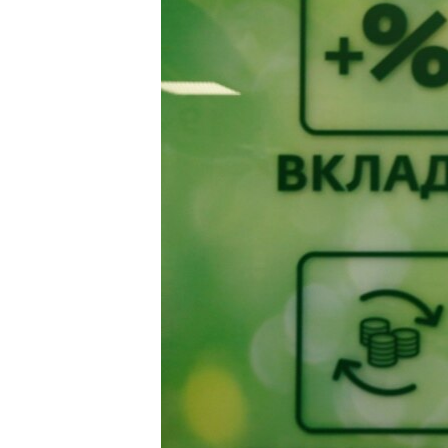
ПОБЕДИТЕЛЕЙ НЕ СУДЯТ?
КРЫМ.НЕПОКОРЕННЫЙ
ELIFBE
УКРАИНСКАЯ ПРОБЛЕМА КРЫМА