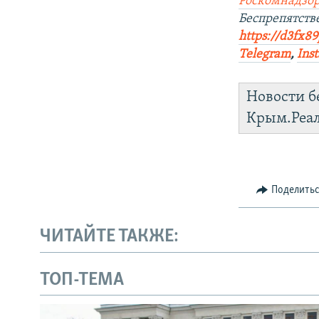
Роскомнадзор
Беспрепятст
https://d3fx8
Telegram
,
Ins
Новости б
Крым.Реа
Поделить
ЧИТАЙТЕ ТАКЖЕ:
ТОП-ТЕМА