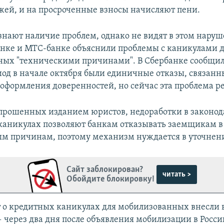
жей, и на просроченные взносы начисляют пени.
нают наличие проблем, однако не видят в этом наруш
анке и МТС-банке объяснили проблемы с каникулами 
ых "техническими причинами". В Сбербанке сообщили
од в начале октября были единичные отказы, связанн
оформления доверенностей, но сейчас эта проблема р
рошенных изданием юристов, недоработки в законод
каникулах позволяют банкам отказывать заемщикам в 
м причинам, поэтому механизм нуждается в уточнен
Сайт заблокирован?
читать >
Обойдите блокировку!
 о кредитных каникулах для мобилизованных внесли 
 через два дня после объявления мобилизации в России