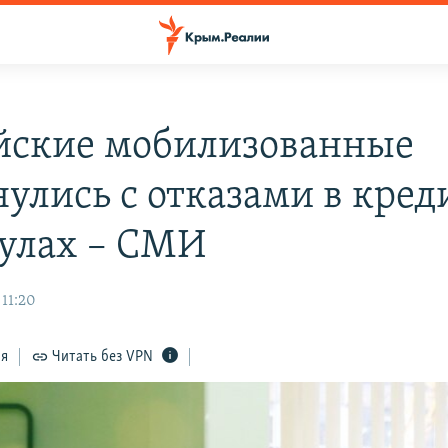
йские мобилизованные
нулись с отказами в кре
улах – СМИ
 11:20
ся
Читать без VPN