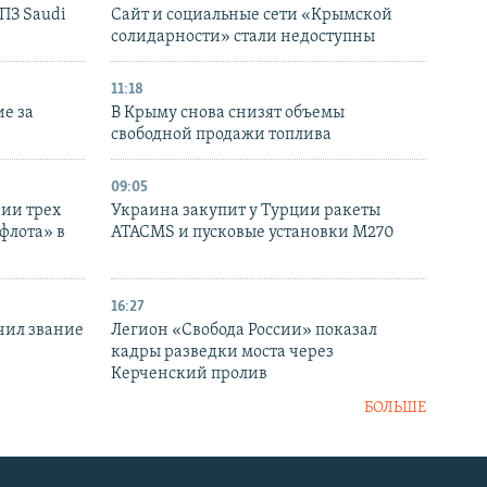
НПЗ Saudi
Сайт и социальные сети «Крымской
солидарности» стали недоступны
11:18
е за
В Крыму снова снизят объемы
свободной продажи топлива
09:05
нии трех
Украина закупит у Турции ракеты
флота» в
ATACMS и пусковые установки M270
16:27
чил звание
Легион «Свобода России» показал
кадры разведки моста через
Керченский пролив
БОЛЬШЕ