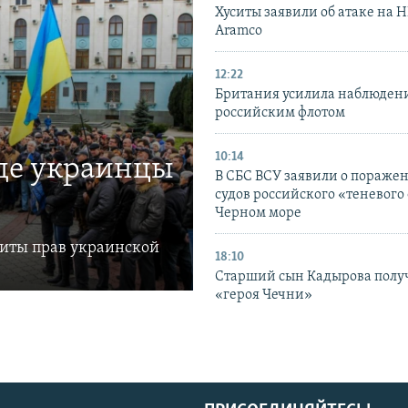
Хуситы заявили об атаке на 
Aramco
12:22
Британия усилила наблюдени
российским флотом
10:14
где украинцы
В СБС ВСУ заявили о пораже
судов российского «теневого 
Черном море
щиты прав украинской
18:10
Старший сын Кадырова полу
«героя Чечни»