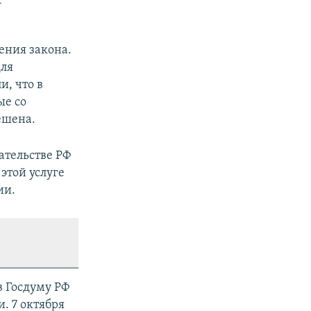
ения закона.
для
, что в
ые со
ешена.
ательстве РФ
этой услуге
ии.
в Госдуму РФ
. 7 октября