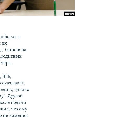
шибками в
 их
д" банков на
 кредитных
тября.
, ВТБ,
ссказывает,
редиту, однако
ку". Другой
после подачи
щил, что ему
ор не изменен