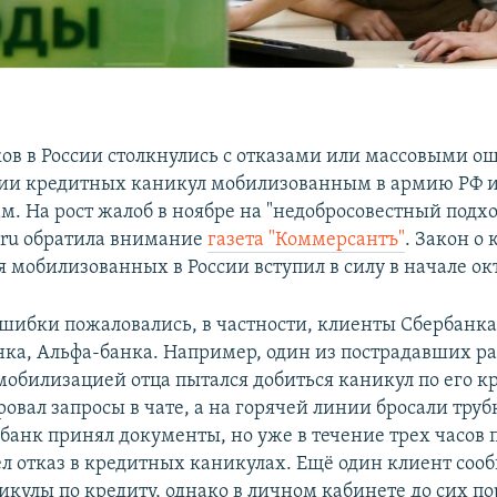
ов в России столкнулись с отказами или массовыми о
ии кредитных каникул мобилизованным в армию РФ и
м. На рост жалоб в ноябре на "недобросовестный подхо
.ru обратила внимание
газета "Коммерсантъ
"
. Закон о
 мобилизованных в России вступил в силу в начале ок
ошибки пожаловались, в частности, клиенты Сбербанка
ка, Альфа-банка. Например, один из пострадавших ра
 мобилизацией отца пытался добиться каникул по его к
овал запросы в чате, а на горячей линии бросали труб
 банк принял документы, но уже в течение трех часов 
л отказ в кредитных каникулах. Ещё один клиент сооб
икулы по кредиту, однако в личном кабинете до сих п