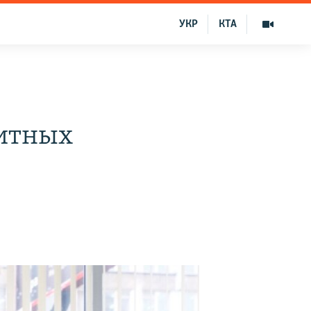
УКР
КТА
дитных