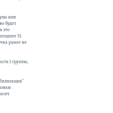
улы или
во будет
ь это
позднее 31
очка ранее не
сть I группы,
обилизации"
словам
тысяч