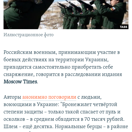
ПРИСОЕДИНЯЙТЕСЬ!
ПОБЕДИТЕЛЕЙ НЕ СУДЯТ?
КРЫМ.НЕПОКОРЕННЫЙ
ELIFBE
Иллюстрационное фото
УКРАИНСКАЯ ПРОБЛЕМА КРЫМА
Все сайты RFE/RL
Российским военным, принимающим участие в
боевых действиях на территории Украины,
приходится самостоятельно приобретать себе
снаряжение, говорится в расследовании издания
Moscow Times
.
Авторы
анонимно поговорили
с людьми,
воюющими в Украине: "Бронежилет четвёртой
степени защиты – только такой спасает от пуль и
осколков – в среднем обходится в 70 тысяч рублей.
Шлем – ещё десятка. Нормальные берцы – в районе