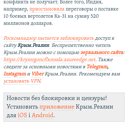
конфликта не получает. Более того, Индия,
например,
приостановила
переговоры о поставке
10 боевых вертолетов Ка-31 на сумму 520
миллионов долларов.
Роскомнадзор пытается заблокировать
доступ к
сайту
Крым.Реалии
.
Беспрепятственно читать
Крым.Реалии можно с помощью
зеркального сайта
:
https://krymrgoncflxmssla.azureedge.net
.
Также
следите за основными новостями в
Telegram
,
Instagram
и
Viber
Крым.Реалии. Рекомендуем вам
установить
VPN
.
Новости без блокировки и цензуры!
Установить
приложение
Крым.Реалии
для
iOS
і
Android
.