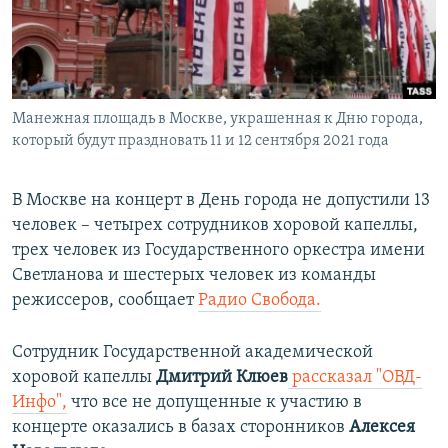
ПРИСОЕДИНЯЙТЕСЬ!
ПОБЕДИТЕЛЕЙ НЕ СУДЯТ?
КРЫМ.НЕПОКОРЕННЫЙ
ELIFBE
Манежная площадь в Москве, украшенная к Дню города,
УКРАИНСКАЯ ПРОБЛЕМА КРЫМА
который будут праздновать 11 и 12 сентября 2021 года
Все сайты RFE/RL
В Москве на концерт в День города не допустили 13
человек – четырех сотрудников хоровой капеллы,
трех человек из Государственного оркестра имени
Светланова и шестерых человек из команды
режиссеров, сообщает
Радио Свобода.
Сотрудник Государственной академической
хоровой капеллы
Дмитрий Клюев
рассказал "ОВД-
Инфо",
что все не допущенные к участию в
концерте оказались в базах сторонников
Алексея