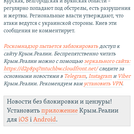
Курская, Белгородская и Брянская области –
регулярно попадают под обстрелы, есть разрушения
и жертвы. Региональные власти утверждают, что
атаки ведутся с украинской стороны. Киев эти
сообщения не комментирует.
Роскомнадзор пытается заблокировать
доступ к
сайту Крым.Реалии. Беспрепятственно читать
Крым.Реалии можно с помощью
зеркального сайта:
https://d2p8pq7mtuchbw.cloudfront.net/
следите за
основными новостями в
Telegram
,
Instagram
и
Viber
Крым.Реалии. Рекомендуем вам
установить
VPN
.
Новости без блокировки и цензуры!
Установить
приложение
Крым.Реалии
для
iOS
і
Android
.