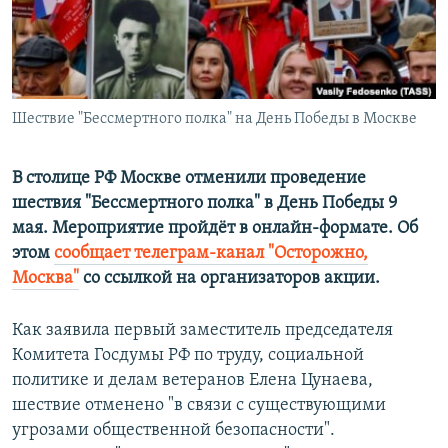
ПРИСОЕДИНЯЙТЕСЬ!
ПОБЕДИТЕЛЕЙ НЕ СУДЯТ?
КРЫМ.НЕПОКОРЕННЫЙ
ELIFBE
Шествие "Бессмертного полка" на День Победы в Москве
УКРАИНСКАЯ ПРОБЛЕМА КРЫМА
Все сайты RFE/RL
В столице РФ Москве отменили проведение
шествия "Бессмертного полка" в День Победы 9
мая. Мероприятие пройдёт в онлайн-формате. Об
этом
сообщает телеграм-канал "Осторожно,
Москва"
со ссылкой на организаторов акции.
Как заявила первый заместитель председателя
Комитета Госдумы РФ по труду, социальной
политике и делам ветеранов Елена Цунаева,
шествие отменено "в связи с существующими
угрозами общественной безопасности".