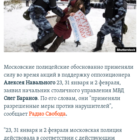
ПРИСОЕДИНЯЙТЕСЬ!
ПОБЕДИТЕЛЕЙ НЕ СУДЯТ?
КРЫМ.НЕПОКОРЕННЫЙ
ELIFBE
УКРАИНСКАЯ ПРОБЛЕМА КРЫМА
Все сайты RFE/RL
Московские полицейские обоснованно применяли
силу во время акций в поддержку оппозиционера
Алексея Навального
23, 31 января и 2 февраля,
заявил начальник столичного управления МВД
Олег Баранов
. По его словам, они "применяли
разрешенные меры против нарушителей",
сообщает
Радио Свобода
.
"23, 31 января и 2 февраля московская полиция
действовала в соответствии с действующим