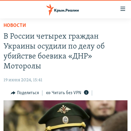
Доступность
ссылки
Вернуться
НОВОСТИ
к
НОВОСТИ
В России четырех граждан
основному
СПЕЦПРОЕКТЫ
содержанию
Украины осудили по делу об
ВОДА
Вернутся
ГРУЗ 200
убийстве боевика «ДНР»
к
ИСТОРИЯ
КАРТА ВОЕННЫХ ОБЪЕКТОВ КРЫМА
Моторолы
главной
ЕЩЕ
11 ЛЕТ ОККУПАЦИИ КРЫМА. 11 ИСТОРИЙ СОПРОТИВЛЕНИЯ
навигации
19 июня 2024, 15:41
Вернутся
РАДІО СВОБОДА
ИНТЕРАКТИВ
к
Поделиться
Читать без VPN
КАК ОБОЙТИ БЛОКИРОВКУ
ИНФОГРАФИКА
поиску
ТЕЛЕПРОЕКТ КРЫМ.РЕАЛИИ
Українською
СОВЕТЫ ПРАВОЗАЩИТНИКОВ
Qırımtatar
ПРОПАВШИЕ БЕЗ ВЕСТИ