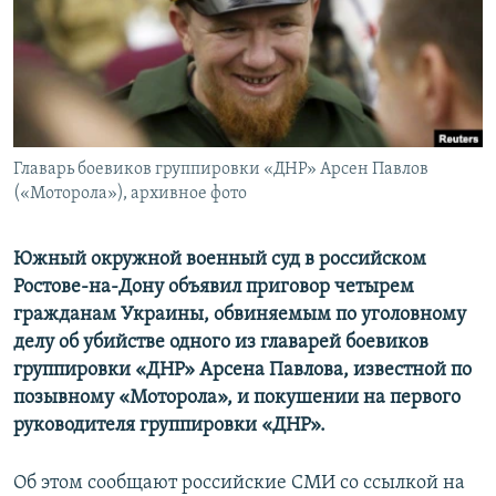
ПРИСОЕДИНЯЙТЕСЬ!
ПОБЕДИТЕЛЕЙ НЕ СУДЯТ?
КРЫМ.НЕПОКОРЕННЫЙ
ELIFBE
УКРАИНСКАЯ ПРОБЛЕМА КРЫМА
Все сайты RFE/RL
Главарь боевиков группировки «ДНР» Арсен Павлов
(«Моторола»), архивное фото
Южный окружной военный суд в российском
Ростове-на-Дону объявил приговор четырем
гражданам Украины, обвиняемым по уголовному
делу об убийстве одного из главарей боевиков
группировки «ДНР» Арсена Павлова, известной по
позывному «Моторола», и покушении на первого
руководителя группировки «ДНР».
Об этом сообщают российские СМИ со ссылкой на