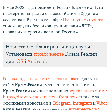
В мае 2022 года президент России Владимир Путин
посмертно наградил его российским «Орденом
мужества». В речи в сентябре
Путин упомянул его
в
списке других боевиков группировки «ДНР»,
назвав их «героями великой России».
Новости без блокировки и цензуры!
Установить
приложение
Крым.Реалии
для
iOS
і
Android
.
Роскомнадзор пытается заблокировать
доступ к
сайту
Крым.Реалии
. Беспрепятственно читать
Крым.Реалии
можно с помощью
зеркального сайта:
https://d1dyc9ztra6xam.cloudfront.net/
следите за
основными новостями в
Telegram
,
Instagram
и
Viber
Крым.Реалии
. Рекомендуем вам
установить VPN
.