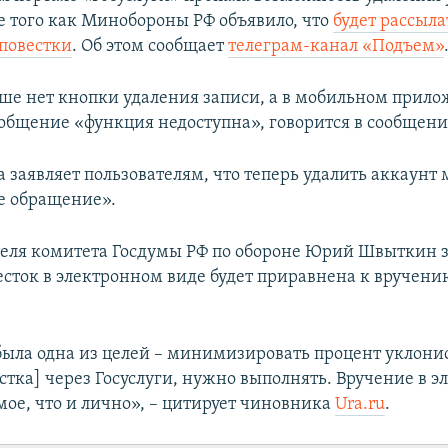
ле того как Минобороны РФ объявило, что
будет рассыла
повестки
. Об этом сообщает
телеграм-канал «Подъем»
ьше нет кнопки удаления записи, а в мобильном прил
ообщение «функция недоступна», говорится в сообщени
 заявляет пользователям, что теперь удалить аккаунт
е обращение».
еля комитета Госдумы РФ по обороне Юрий Швыткин з
есток в электронном виде будет приравнена к вручени
 была одна из целей – минимизировать процент уклонис
стка] через Госуслуги, нужно выполнять. Вручение в 
мое, что и лично», – цитирует чиновника
Ura.ru
.