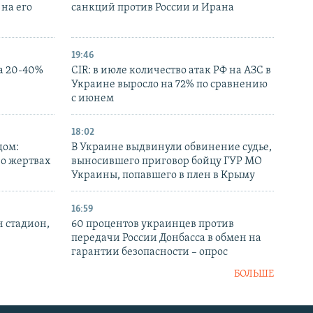
на его
санкций против России и Ирана
19:46
а 20-40%
CIR: в июле количество атак РФ на АЗС в
Украине выросло на 72% по сравнению
с июнем
18:02
дом:
В Украине выдвинули обвинение судье,
 о жертвах
выносившего приговор бойцу ГУР МО
Украины, попавшего в плен в Крыму
16:59
н стадион,
60 процентов украинцев против
передачи России Донбасса в обмен на
гарантии безопасности – опрос
БОЛЬШЕ