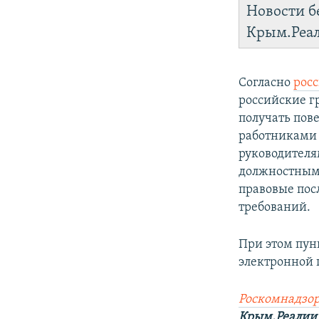
Новости б
Крым.Реа
Согласно
рос
российские г
получать пов
работниками 
руководителя
должностными
правовые пос
требований.
При этом пун
электронной п
Роскомнадзор
Крым.Реалии