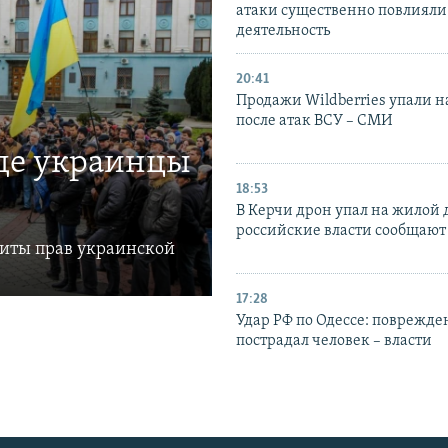
атаки существенно повлияли 
деятельность
20:41
Продажи Wildberries упали н
после атак ВСУ – СМИ
где украинцы
18:53
В Керчи дрон упал на жилой 
российские власти сообщают
щиты прав украинской
17:28
Удар РФ по Одессе: поврежде
пострадал человек – власти