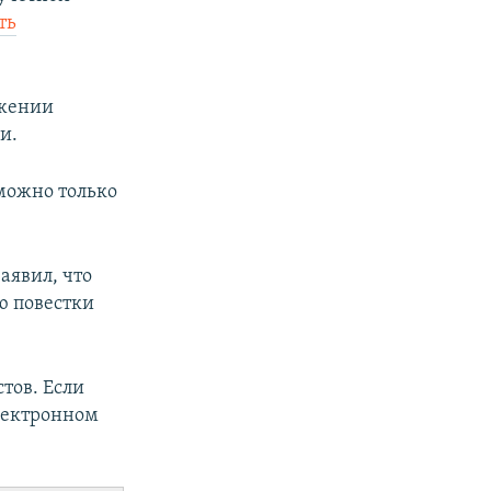
ть
.
ожении
и.
 можно только
аявил, что
ю повестки
тов. Если
электронном