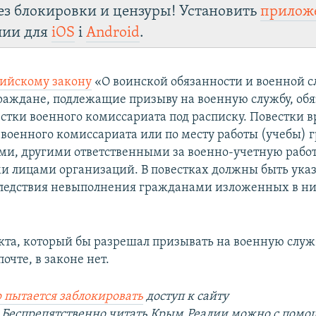
ез блокировки и цензуры! Установить
прилож
лии для
iOS
і
Android
.
сийскому закону
«О воинской обязанности и военной с
раждане, подлежащие призыву на военную службу, об
естки военного комиссариата под расписку. Повестки 
военного комиссариата или по месту работы (учебы)
ми, другими ответственными за военно-учетную рабо
 лицами организаций. В повестках должны быть ука
ледствия невыполнения гражданами изложенных в н
кта, который бы разрешал призывать на военную служ
очте, в законе нет.
 пытается заблокировать
доступ к сайту
.
Беспрепятственно читать Крым.Реалии можно с пом