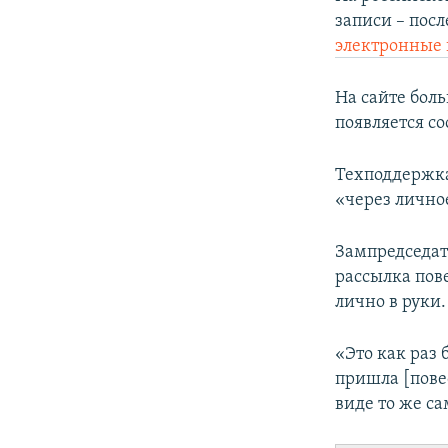
ПОБЕДИТЕЛЕЙ НЕ СУДЯТ?
записи – пос
КРЫМ.НЕПОКОРЕННЫЙ
электронные 
ELIFBE
На сайте бол
УКРАИНСКАЯ ПРОБЛЕМА КРЫМА
появляется с
Техподдержка
«через лично
Зампредседат
рассылка пов
лично в руки.
«Это как раз
пришла [пове
виде то же са