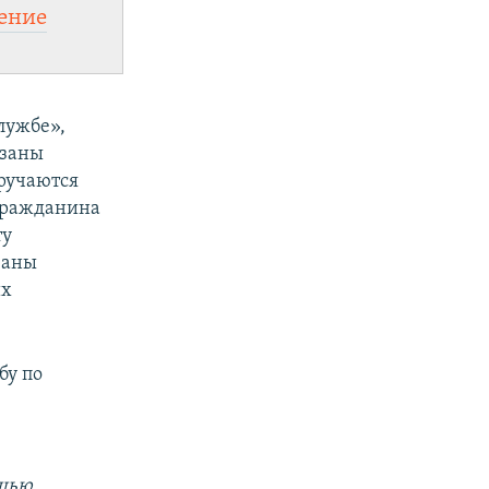
ение
лужбе»,
язаны
вручаются
 гражданина
ту
заны
их
бу по
ощью