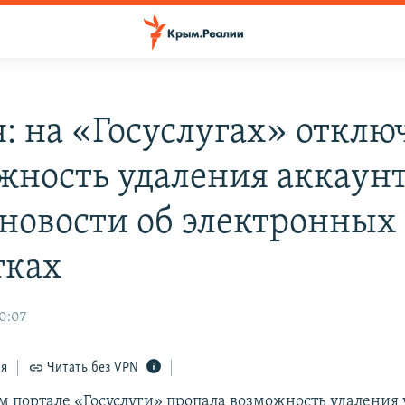
я: на «Госуслугах» откл
жность удаления аккаунт
 новости об электронных
тках
20:07
ся
Читать без VPN
м портале «Госуслуги» пропала возможность удаления