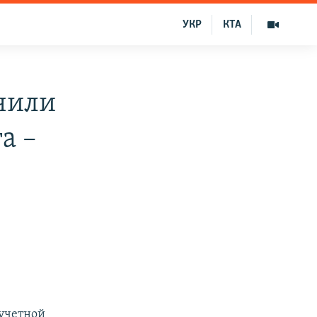
УКР
КТА
ючили
а –
 учетной