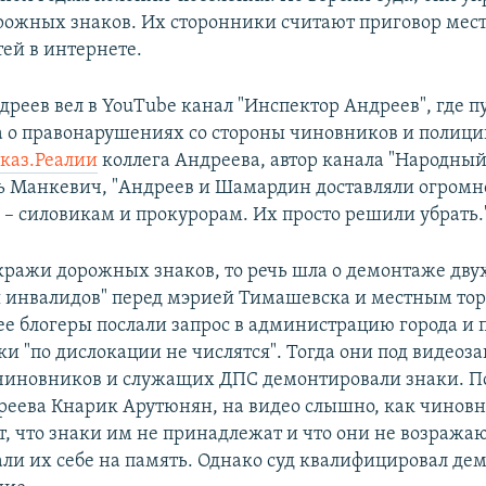
рожных знаков. Их сторонники считают приговор мест
тей в интернете.
дреев вел в YouTube канал "Инспектор Андреев", где п
а о правонарушениях со стороны чиновников и полици
вказ.Реалии
коллега Андреева, автор канала "Народный
ь Манкевич, "Андреев и Шамардин доставляли огромн
и – силовикам и прокурорам. Их просто решили убрать.
 кражи дорожных знаков, то речь шла о демонтаже дву
я инвалидов" перед мэрией Тимашевска и местным то
ее блогеры послали запрос в администрацию города и 
аки "по дислокации не числятся". Тогда они под видеоза
чиновников и служащих ДПС демонтировали знаки. П
реева Кнарик Арутюнян, на видео слышно, как чинов
, что знаки им не принадлежат и что они не возражаю
али их себе на память. Однако суд квалифицировал де