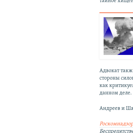
тайное хище
Адвокат такж
стороны сило
как критикуе
данном деле.
Андреев и Ша
Роскомнадзор
Беспрепятст