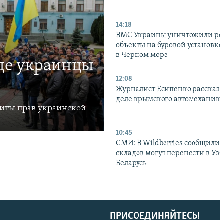
14:18
ВМС Украины уничтожили р
объекты на буровой установ
в Черном море
где украинцы
12:08
Журналист Есипенко рассказ
деле крымского автомехани
щиты прав украинской
10:45
СМИ: В Wildberries сообщили,
складов могут перенести в У
Беларусь
ПРИСОЕДИНЯЙТЕСЬ!