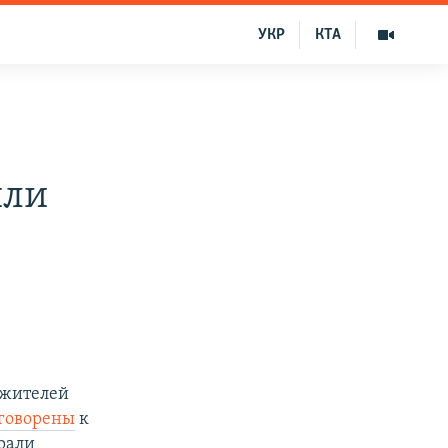
УКР
КТА
или
 жителей
говорены
к
крали