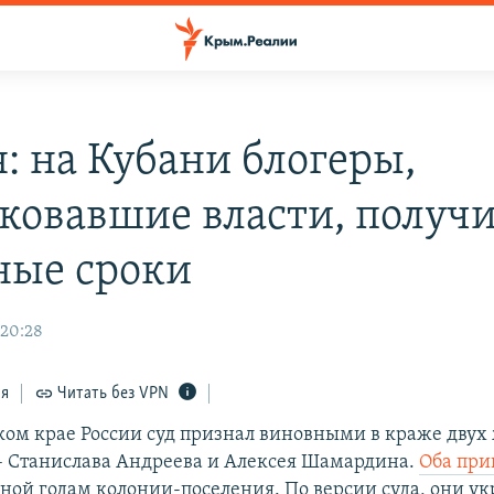
я: на Кубани блогеры,
ковавшие власти, получ
ные сроки
 20:28
ся
Читать без VPN
ком крае России суд признал виновными в краже двух
 Станислава Андреева и Алексея Шамардина.
Оба при
иной годам колонии-поселения. По версии суда, они у