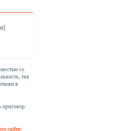
и)
 местью со
льность, так
ятыми в
 приговор.
го сайта: