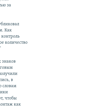
ью за
убликовал
и. Как
 контроль
ое количество
"
х знаков
рговым
получили
пись, в
о словам
ники
т, чтобы
монтаж как