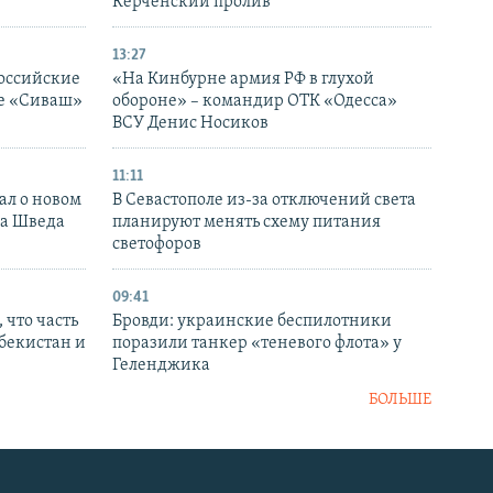
Керченский пролив
13:27
оссийские
«На Кинбурне армия РФ в глухой
ке «Сиваш»
обороне» – командир ОТК «Одесса»
ВСУ Денис Носиков
11:11
ал о новом
В Севастополе из-за отключений света
ка Шведа
планируют менять схему питания
светофоров
09:41
 что часть
Бровди: украинские беспилотники
збекистан и
поразили танкер «теневого флота» у
Геленджика
БОЛЬШЕ